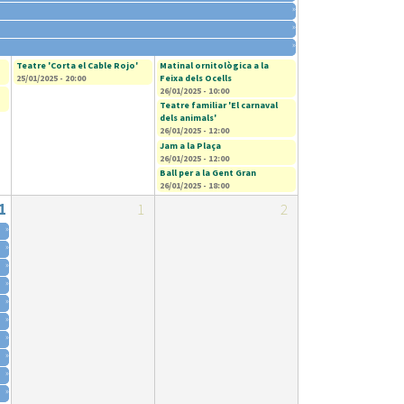
»
»
»
Teatre 'Corta el Cable Rojo'
Matinal ornitològica a la
25/01/2025 - 20:00
Feixa dels Ocells
26/01/2025 - 10:00
Teatre familiar 'El carnaval
dels animals'
26/01/2025 - 12:00
Jam a la Plaça
26/01/2025 - 12:00
Ball per a la Gent Gran
26/01/2025 - 18:00
1
1
2
»
»
»
»
»
»
»
»
»
»