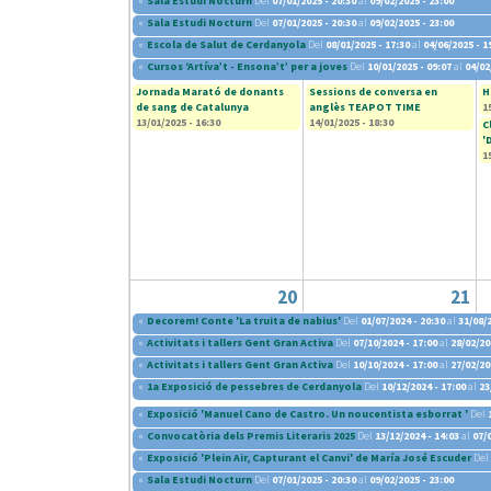
«
Sala Estudi Nocturn
Del
07/01/2025 - 20:30
al
09/02/2025 - 23:00
«
Sala Estudi Nocturn
Del
07/01/2025 - 20:30
al
09/02/2025 - 23:00
«
Escola de Salut de Cerdanyola
Del
08/01/2025 - 17:30
al
04/06/2025 - 1
«
Cursos ‘Artíva’t - Ensona’t’ per a joves
Del
10/01/2025 - 09:07
al
04/02
Jornada Marató de donants
Sessions de conversa en
H
de sang de Catalunya
anglès TEAPOT TIME
1
13/01/2025 - 16:30
14/01/2025 - 18:30
C
'
1
20
21
«
Decorem! Conte 'La truita de nabius'
Del
01/07/2024 - 20:30
al
31/08/2
«
Activitats i tallers Gent Gran Activa
Del
07/10/2024 - 17:00
al
28/02/20
«
Activitats i tallers Gent Gran Activa
Del
10/10/2024 - 17:00
al
27/02/20
«
1a Exposició de pessebres de Cerdanyola
Del
10/12/2024 - 17:00
al
23
«
Exposició 'Manuel Cano de Castro. Un noucentista esborrat '
Del
«
Convocatòria dels Premis Literaris 2025
Del
13/12/2024 - 14:03
al
07/
«
Exposició 'Plein Air, Capturant el Canvi' de María José Escuder
Del
«
Sala Estudi Nocturn
Del
07/01/2025 - 20:30
al
09/02/2025 - 23:00