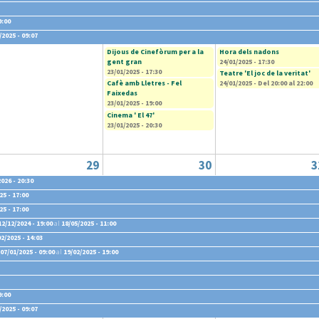
9:00
/2025 - 09:07
Dijous de Cinefòrum per a la
Hora dels nadons
gent gran
24/01/2025 - 17:30
23/01/2025 - 17:30
Teatre 'El joc de la veritat'
Cafè amb Lletres - Fel
24/01/2025 -
Del
20:00
al
22:00
Faixedas
23/01/2025 - 19:00
Cinema ' El 47'
23/01/2025 - 20:30
29
30
3
026 - 20:30
25 - 17:00
25 - 17:00
12/12/2024 - 19:00
al
18/05/2025 - 11:00
02/2025 - 14:03
07/01/2025 - 09:00
al
19/02/2025 - 19:00
9:00
/2025 - 09:07