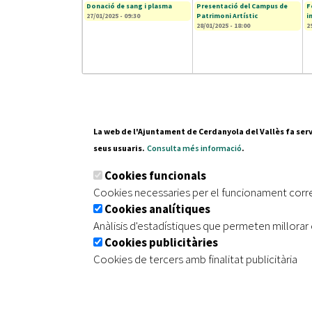
Donació de sang i plasma
Presentació del Campus de
F
27/01/2025 - 09:30
Patrimoni Artístic
i
28/01/2025 - 18:00
2
La web de l'Ajuntament de Cerdanyola del Vallès fa serv
seus usuaris.
Consulta més informació
.
Pl. Fran
Cookies funcionals
08290 C
Cookies necessaries per el funcionament corr
Tel. 935
Cookies analítiques
Anàlisis d'estadístiques que permeten millorar 
Cookies publicitàries
|
|
|
Inici
Avís legal
Protecció de dades
Mapa de
Cookies de tercers amb finalitat publicitària