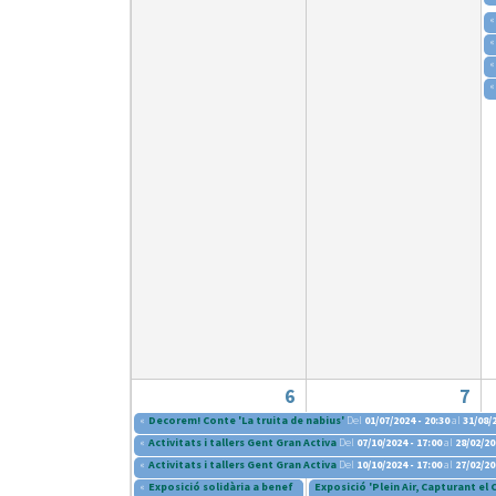
Recursos Humans
«
«
Del
26/06/2026
al
30/08/2026
«
Patis oberts temporada d'estiu
«
Del
13/06/2026
al
08/09/2026
Piscines d'estiu a Cerdanyola
Del
01/06/2026
al
30/09/2026
Refugis climàtics a Cerdanyola
Del
22/05/2026
al
06/09/2026
Jocs d'aigua del Parc Cordelles
Del
01/07/2024
al
31/08/2026
Decorem! Conte 'La truita de nabius'
6
7
«
Decorem! Conte 'La truita de nabius'
Del
01/07/2024 - 20:30
al
31/08/2
«
Activitats i tallers Gent Gran Activa
Del
07/10/2024 - 17:00
al
28/02/20
«
Activitats i tallers Gent Gran Activa
Del
10/10/2024 - 17:00
al
27/02/20
«
Exposició solidària a benefici de l'Associació ADIA
Exposició 'Plein Air, Capturant el
Del
04/12/2024 - 