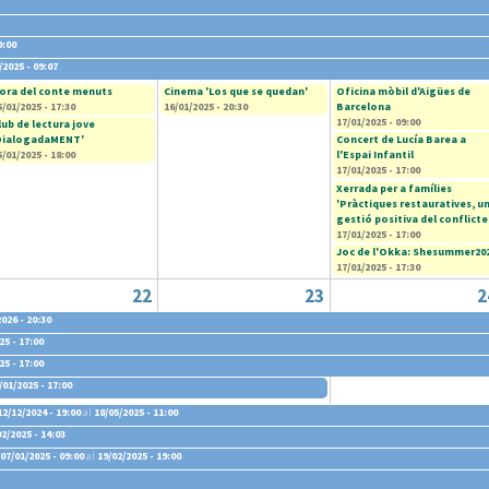
9:00
/2025 - 09:07
ora del conte menuts
Cinema 'Los que se quedan'
Oficina mòbil d'Aigües de
5/01/2025 - 17:30
16/01/2025 - 20:30
Barcelona
17/01/2025 - 09:00
lub de lectura jove
DialogadaMENT'
Concert de Lucía Barea a
5/01/2025 - 18:00
l'Espai Infantil
17/01/2025 - 17:00
Xerrada per a famílies
'Pràctiques restauratives, u
gestió positiva del conflicte
17/01/2025 - 17:00
Joc de l'Okka: Shesummer20
17/01/2025 - 17:30
22
23
2
026 - 20:30
25 - 17:00
25 - 17:00
/01/2025 - 17:00
12/12/2024 - 19:00
al
18/05/2025 - 11:00
02/2025 - 14:03
07/01/2025 - 09:00
al
19/02/2025 - 19:00