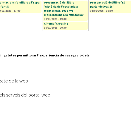
ormacions familiars a l'Espai
Presentació del llibre
Presentació del llibre 'El
nfantil
'Història de l'escalada a
parlar del Vallès'
9/01/2025 - 17:00
Montserrat. 100 anys
31/01/2025 - 18:30
d'ascensions a la muntanya'
30/01/2025 - 19:30
Cinema 'Crossing'
30/01/2025 - 20:30
ir galetes per millorar l'experiència de navegació dels
Segueix-nos a:
cesc Layret, s/n
erdanyola del Vallès,
ecte de la web
 80 88 88
els serveis del portal web
Subscriu-te al nostre butll
|
l lloc
Accessibilitat