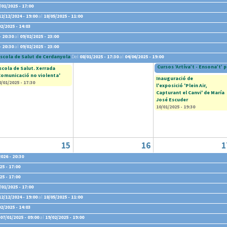
/01/2025 - 17:00
12/12/2024 - 19:00
al
18/05/2025 - 11:00
02/2025 - 14:03
- 20:30
al
09/02/2025 - 23:00
- 20:30
al
09/02/2025 - 23:00
scola de Salut de Cerdanyola
Del
08/01/2025 - 17:30
al
04/06/2025 - 19:00
Cursos ‘Artíva’t - Ensona’t’ p
scola de Salut. Xerrada
Comunicació no violenta'
Inauguració de
8/01/2025 - 17:30
l'exposició 'Plein Air,
Capturant el Canvi' de María
José Escuder
10/01/2025 - 19:30
15
16
1
026 - 20:30
25 - 17:00
25 - 17:00
/01/2025 - 17:00
12/12/2024 - 19:00
al
18/05/2025 - 11:00
02/2025 - 14:03
07/01/2025 - 09:00
al
19/02/2025 - 19:00