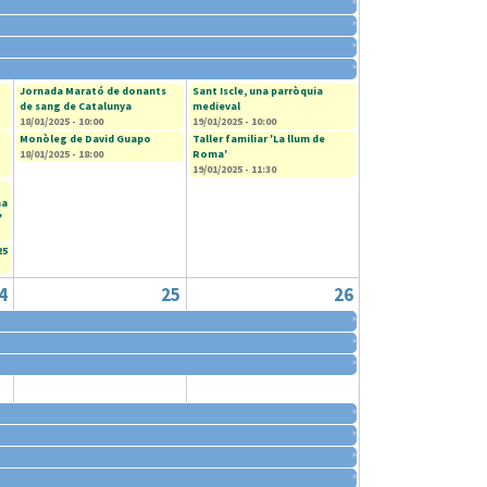
»
»
»
»
Jornada Marató de donants
Sant Iscle, una parròquia
de sang de Catalunya
medieval
18/01/2025 - 10:00
19/01/2025 - 10:00
Monòleg de David Guapo
Taller familiar 'La llum de
18/01/2025 - 18:00
Roma'
19/01/2025 - 11:30
na
'
25
4
25
26
»
»
»
»
»
»
»