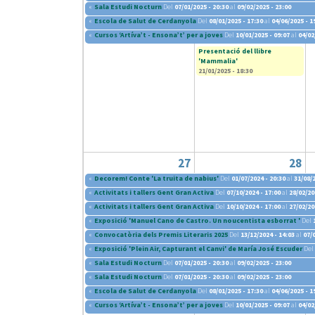
«
Sala Estudi Nocturn
Del
07/01/2025 - 20:30
al
09/02/2025 - 23:00
«
Escola de Salut de Cerdanyola
Del
08/01/2025 - 17:30
al
04/06/2025 - 1
«
Cursos ‘Artíva’t - Ensona’t’ per a joves
Del
10/01/2025 - 09:07
al
04/02
Presentació del llibre
'Mammalia'
21/01/2025 - 18:30
27
28
«
Decorem! Conte 'La truita de nabius'
Del
01/07/2024 - 20:30
al
31/08/2
«
Activitats i tallers Gent Gran Activa
Del
07/10/2024 - 17:00
al
28/02/20
«
Activitats i tallers Gent Gran Activa
Del
10/10/2024 - 17:00
al
27/02/20
«
Exposició 'Manuel Cano de Castro. Un noucentista esborrat '
Del
«
Convocatòria dels Premis Literaris 2025
Del
13/12/2024 - 14:03
al
07/
«
Exposició 'Plein Air, Capturant el Canvi' de María José Escuder
Del
«
Sala Estudi Nocturn
Del
07/01/2025 - 20:30
al
09/02/2025 - 23:00
«
Sala Estudi Nocturn
Del
07/01/2025 - 20:30
al
09/02/2025 - 23:00
«
Escola de Salut de Cerdanyola
Del
08/01/2025 - 17:30
al
04/06/2025 - 1
«
Cursos ‘Artíva’t - Ensona’t’ per a joves
Del
10/01/2025 - 09:07
al
04/02