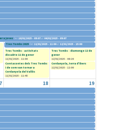
»
»
»
»
»
»
er a joves
Del
10/01/2025 - 09:07
al
04/02/2025 - 09:07
»
Tres Tombs 2025
Del
11/01/2025 - 11:00
al
12/01/2025 - 15:00
Tres Tombs - activitats
Tres Tombs - diumenge 12 de
dissabte 11 de gener
gener
11/01/2025 - 11:00
12/01/2025 - 08:20
Contacontes dels Tres Tombs
Cerdanyola, terra d'ibers
i de com van tornar a
12/01/2025 - 12:00
Cerdanyola del Vallès
11/01/2025 - 11:45
7
18
19
»
»
»
»
»
»
»