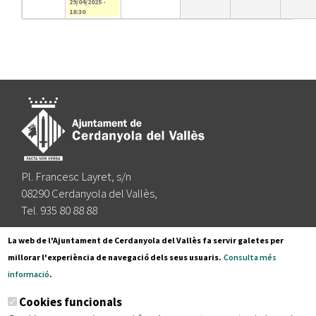
29/04/2025 -
18:30
Pl. Francesc Layret, s/n
08290 Cerdanyola del Vallès,
Tel. 935 80 88 88
Segueix-nos a:
La web de l'Ajuntament de Cerdanyola del Vallès fa servir galetes per
millorar l'experiència de navegació dels seus usuaris.
Consulta més
informació
.
Subscriu-te al nostre butlletí
Cookies funcionals