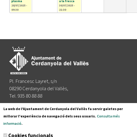
plasma
a la fresca
28/07/2025 -
30/07/2025 -
09:30
21:30
Pl. Francesc Layret, s/n
08290 Cerdanyola del Vallès,
Tel. 935 80 88 88
Segueix-nos a:
La web de l'Ajuntament de Cerdanyola del Vallès fa servir galetes per
millorar l'experiència de navegació dels seus usuaris.
Consulta més
informació
.
Subscriu-te al nostre butlletí
Cookies funcionals