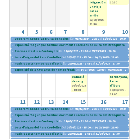
'Migración.
10:30
Un viaje
patas
arriba'
02/08/2025 -
21:30
4
5
6
7
8
9
10
«
Decorem! Conte 'La truita de nabius'
Del
01/07/2024 - 20:30
al
31/08/2026 - 20:30
»
«
Exposició 'Segur que tomba: Moviments i accions de lluita antifranquista (1960-197
»
«
Piscines d'estiu a Cerdanyola
Del
14/06/2025 - 11:00
al
05/09/2025 - 20:00
»
«
Jocs d'aigua del Parc Cordelles
Del
20/06/2025 - 15:00
al
14/09/2025 - 21:00
»
«
Patis oberts temporada d'estiu
Del
28/06/2025 - 17:30
al
31/08/2025 - 17:30
»
«
Exposició dels XXVI anys de Fantosfreak
Del
14/07/2025 - 10:00
al
02/09/2025 - 20:30
»
Donació
Cerdanyola,
de sang
terra
08/08/2025
d'ibers
- 10:00
10/08/2025 -
12:00
11
12
13
14
15
16
17
«
Decorem! Conte 'La truita de nabius'
Del
01/07/2024 - 20:30
al
31/08/2026 - 20:30
»
«
Exposició 'Segur que tomba: Moviments i accions de lluita antifranquista (1960-197
»
«
Piscines d'estiu a Cerdanyola
Del
14/06/2025 - 11:00
al
05/09/2025 - 20:00
»
«
Jocs d'aigua del Parc Cordelles
Del
20/06/2025 - 15:00
al
14/09/2025 - 21:00
»
«
Patis oberts temporada d'estiu
Del
28/06/2025 - 17:30
al
31/08/2025 - 17:30
»