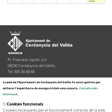
10:00
Pl. Francesc Layret, s/n
08290 Cerdanyola del Vallès,
Tel. 935 80 88 88
Segueix-nos a:
La web de l'Ajuntament de Cerdanyola del Vallès fa servir galetes per
millorar l'experiència de navegació dels seus usuaris.
Consulta més
informació
.
Subscriu-te al nostre butlletí
Cookies funcionals
Cookies necessaries per el funcionament correcte de la web