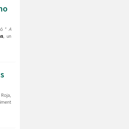
 no
ció “
A
às
, un
ys
 Roja,
viment