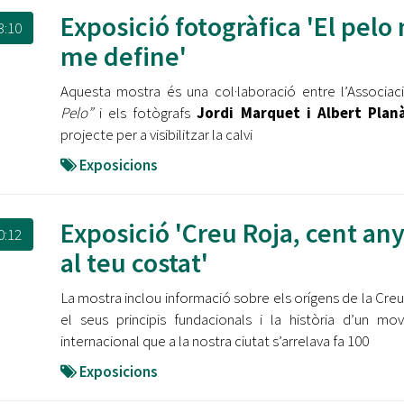
Exposició fotogràfica 'El pelo
3:10
me define'
Aquesta mostra és una col·laboració entre l’Associa
Pelo”
i els fotògrafs
Jordi Marquet i Albert Plan
projecte per a visibilitzar la calvi
Exposicions
Exposició 'Creu Roja, cent an
0:12
al teu costat'
La mostra inclou informació sobre els orígens de la Creu
el seus principis fundacionals i la història d’un mo
internacional que a la nostra ciutat s’arrelava fa 100
Exposicions