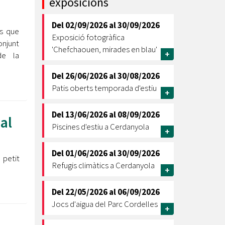
exposicions
Ètica i Integritat
Del
02/09/2026
al
30/09/2026
Entitats
es que
Exposició fotogràfica
onjunt
Retiment de Comptes
'Chefchaouen, mirades en blau'
+
de la
Equipaments
Accés a Informació Pública
Del
26/06/2026
al
30/08/2026
Patis oberts temporada d'estiu
Mercats Municipals
+
Dades Obertes
Del
13/06/2026
al
08/09/2026
al
Webs Municipals
Catàleg de Serveis i Tràmits
Piscines d'estiu a Cerdanyola
+
Del
01/06/2026
al
30/09/2026
 petit
Refugis climàtics a Cerdanyola
+
Del
22/05/2026
al
06/09/2026
Jocs d'aigua del Parc Cordelles
+