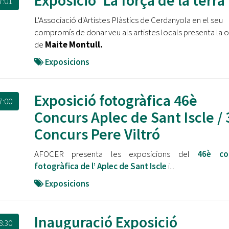
Exposició 'La força de la terra'
7:01
L'Associació d'Artistes Plàstics de Cerdanyola en el seu
compromís de donar veu als artistes locals presenta la 
de
Maite Montull.
Exposicions
Exposició fotogràfica 46è
7:00
Concurs Aplec de Sant Iscle /
Concurs Pere Viltró
AFOCER presenta les exposicions del
46è co
fotogràfica de l’ Aplec de Sant Iscle
i...
Exposicions
Inauguració Exposició
8:30