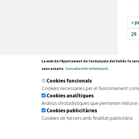
« p
29
La web de l'Ajuntament de Cerdanyola del Vallès fa serv
seus usuaris.
Consulta més informació
.
Pl. Fran
Cookies funcionals
08290 C
Cookies necessaries per el funcionament corr
Tel. 935
Cookies analítiques
Anàlisis d'estadístiques que permeten millorar 
Cookies publicitàries
|
|
|
Inici
Avís legal
Protecció de dades
Mapa de
Cookies de tercers amb finalitat publicitària