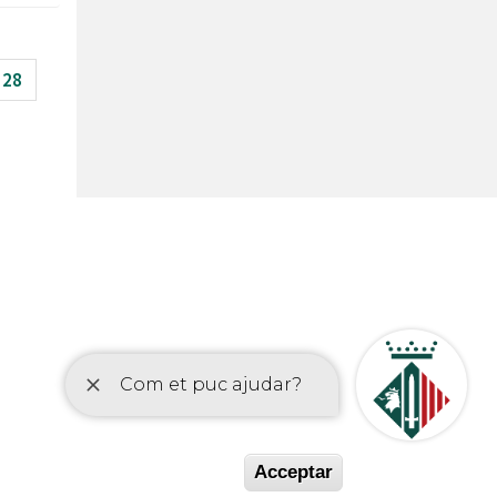
28
etí
Acceptar