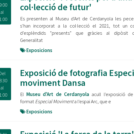
Oberta la convocatòria d'Ajuts per a l'autoocupació
col·lecció de futur'
9:00
jove 2026
al
Es presenten al Museu d'Art de Cerdanyola les pec
1:00
Cerdanyola opta a més de 5 milions d'euros del Pla de
s’han incorporat a la col·lecció el 2021, tot un c
Barris per transformar les Fontetes, Quatre Cantons i
d’esplèndids “presents” que gràcies al dipòsit 
l'entorn de l'avinguda Catalunya
Generalitat
El FIT presenta el cartell de la seva 16a edició i dona el
Exposicions
tret de sortida al festival
L’Ajuntament reparteix ulleres gratuïtes per veure
Exposició de fotografia Especi
Del
l'eclipsi solar
moviment Dansa
8:30
al
El
Museu d'Art de Cerdanyola
acull l'exposició de
1:00
format
Especial Moviment
a l'espai Arc, que e
Exposicions