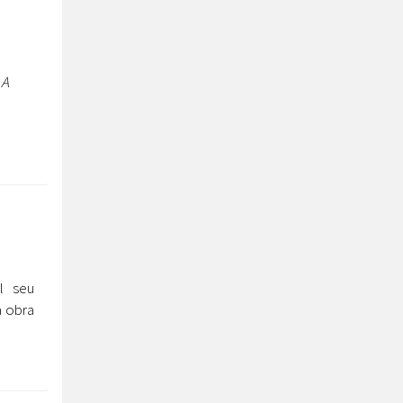
“
A
n
el seu
a obra