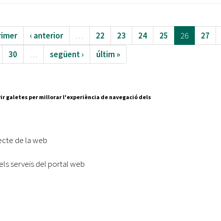
rimer
‹ anterior
…
22
23
24
25
26
27
30
…
següent ›
últim »
ir galetes per millorar l'experiència de navegació dels
Segueix-nos a:
cesc Layret, s/n
erdanyola del Vallès,
ecte de la web
 80 88 88
els serveis del portal web
Subscriu-te al nostre butll
|
l lloc
Accessibilitat