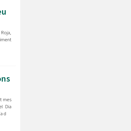
eu
 Roja,
viment
ons
st mes
el Dia
ia d