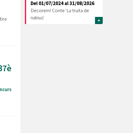
Del
01/07/2024
al
31/08/2026
Decorem! Conte 'La truita de
nabius'
obra
+
 37è
ncurs