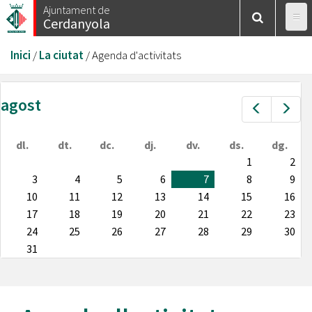
Vés
Ajuntament de
Cerdanyola
al
contingut
Esteu
Inici
/
La ciutat
/
Agenda d'activitats
aquí
agost
Prev
Nex
dl.
dt.
dc.
dj.
dv.
ds.
dg.
1
2
3
4
5
6
7
8
9
10
11
12
13
14
15
16
17
18
19
20
21
22
23
24
25
26
27
28
29
30
31