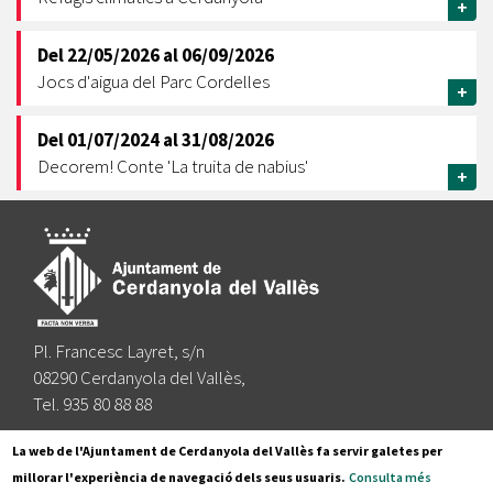
+
Del
22/05/2026
al
06/09/2026
Jocs d'aigua del Parc Cordelles
+
Del
01/07/2024
al
31/08/2026
Decorem! Conte 'La truita de nabius'
+
Pl. Francesc Layret, s/n
08290 Cerdanyola del Vallès,
Tel. 935 80 88 88
Segueix-nos a:
La web de l'Ajuntament de Cerdanyola del Vallès fa servir galetes per
millorar l'experiència de navegació dels seus usuaris.
Consulta més