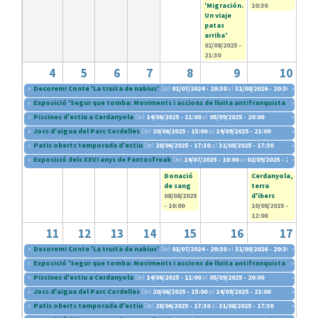
'Migración.
10:30
Un viaje
patas
arriba'
02/08/2025 -
21:30
4
5
6
7
8
9
10
«
Decorem! Conte 'La truita de nabius'
Del
01/07/2024 - 20:30
al
31/08/2026 - 20:30
»
«
Exposició 'Segur que tomba: Moviments i accions de lluita antifranquista (1960-197
»
«
Piscines d'estiu a Cerdanyola
Del
14/06/2025 - 11:00
al
05/09/2025 - 20:00
»
«
Jocs d'aigua del Parc Cordelles
Del
20/06/2025 - 15:00
al
14/09/2025 - 21:00
»
«
Patis oberts temporada d'estiu
Del
28/06/2025 - 17:30
al
31/08/2025 - 17:30
»
«
Exposició dels XXVI anys de Fantosfreak
Del
14/07/2025 - 10:00
al
02/09/2025 - 20:30
»
Donació
Cerdanyola,
de sang
terra
08/08/2025
d'ibers
- 10:00
10/08/2025 -
12:00
11
12
13
14
15
16
17
«
Decorem! Conte 'La truita de nabius'
Del
01/07/2024 - 20:30
al
31/08/2026 - 20:30
»
«
Exposició 'Segur que tomba: Moviments i accions de lluita antifranquista (1960-197
»
«
Piscines d'estiu a Cerdanyola
Del
14/06/2025 - 11:00
al
05/09/2025 - 20:00
»
«
Jocs d'aigua del Parc Cordelles
Del
20/06/2025 - 15:00
al
14/09/2025 - 21:00
»
«
Patis oberts temporada d'estiu
Del
28/06/2025 - 17:30
al
31/08/2025 - 17:30
»