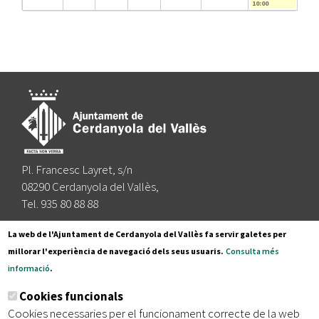
10:00
Pl. Francesc Layret, s/n
08290 Cerdanyola del Vallès,
Tel. 935 80 88 88
Segueix-nos a:
La web de l'Ajuntament de Cerdanyola del Vallès fa servir galetes per
millorar l'experiència de navegació dels seus usuaris.
Consulta més
informació
.
Subscriu-te al nostre butlletí
Cookies funcionals
Cookies necessaries per el funcionament correcte de la web