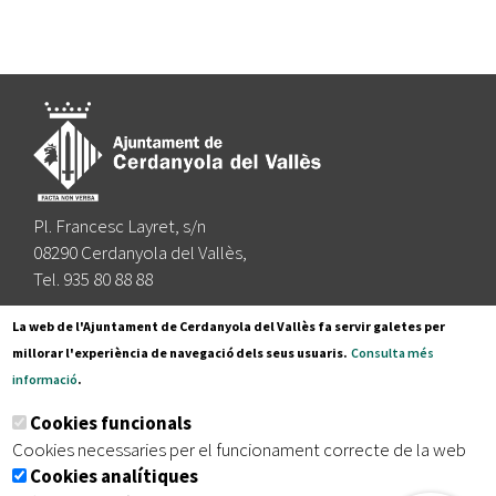
Pl. Francesc Layret, s/n
08290 Cerdanyola del Vallès,
Tel. 935 80 88 88
Segueix-nos a:
La web de l'Ajuntament de Cerdanyola del Vallès fa servir galetes per
millorar l'experiència de navegació dels seus usuaris.
Consulta més
informació
.
Subscriu-te al nostre butlletí
Cookies funcionals
Cookies necessaries per el funcionament correcte de la web
Cookies analítiques
|
|
|
Inici
Avís legal
Protecció de dades
Mapa del lloc