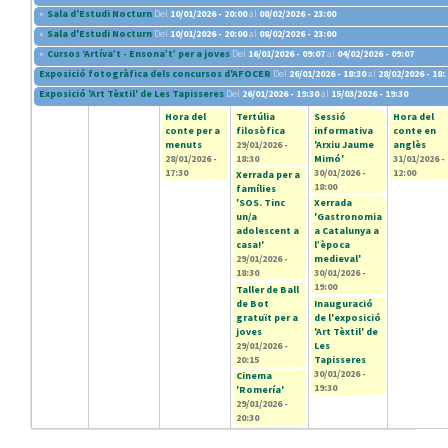
«
Sala d'Estudi Nocturn
Del
10/01/2026 - 20:00
al
08/02/2026 - 23:00
«
Sala d'Estudi Nocturn
Del
10/01/2026 - 20:00
al
08/02/2026 - 23:00
«
Cursos ‘Artíva’t - Ensona’t’ per a joves
Del
16/01/2026 - 09:07
al
04/02/2026 - 09:07
Exposició fotogràfica dels concursos d'AFOCER
Del
26/01/2026 - 18:30
al
28/02/2026 - 18:
Exposició 'Art Tèxtil' de Les Tapisseres
Del
26/01/2026 - 19:30
al
15/03/2026 - 19:30
Hora del
Tertúlia
Sessió
Hora del
conte per a
filosòfica
informativa
conte en
menuts
29/01/2026 -
'Arxiu Jaume
anglès
28/01/2026 -
18:30
Mimó'
31/01/2026 -
17:30
30/01/2026 -
12:00
Xerrada per a
18:00
famílies
'SOS. Tinc
Xerrada
un/a
'Gastronomia
adolescent a
a Catalunya a
casa!'
l’època
29/01/2026 -
medieval'
18:30
30/01/2026 -
19:00
Taller de Ball
de Bot
Inauguració
gratuït per a
de l'exposició
joves
'Art Tèxtil' de
29/01/2026 -
Les
20:15
Tapisseres
30/01/2026 -
Cinema
19:30
'Romería'
29/01/2026 -
20:30