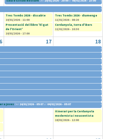
Sala d'Estudi Nocturn
Del
10/01/2026 - 20:00
al
08/02/2026 - 23:00
»
»
Tres Tombs 2026 - dissabte
Tres Tombs 2026 - diumenge
10/01/2026 - 11:00
11/01/2026 - 08:20
Presentació del llibre 'El gat
Cerdanyola, terra d'ibers
de l'Orient'
11/01/2026 - 10:30
10/01/2026 - 17:00
6
17
18
»
»
»
»
»
»
»
»
»
er a joves
Del
16/01/2026 - 09:07
al
04/02/2026 - 09:07
»
Itinerari per la Cerdanyola
modernista i noucentista
18/01/2026 - 12:00