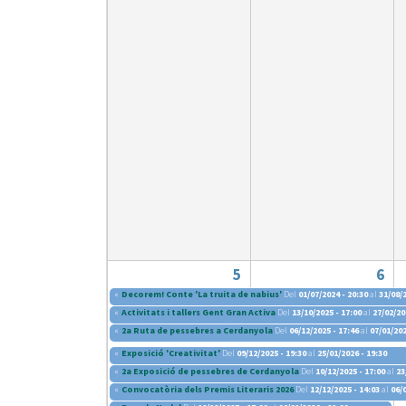
Recursos Humans
Del
26/06/2026
al
30/08/2026
Patis oberts temporada d'estiu
Del
13/06/2026
al
08/09/2026
Piscines d'estiu a Cerdanyola
Del
01/06/2026
al
30/09/2026
Refugis climàtics a Cerdanyola
Del
22/05/2026
al
06/09/2026
Jocs d'aigua del Parc Cordelles
Del
01/07/2024
al
31/08/2026
Decorem! Conte 'La truita de nabius'
5
6
«
Decorem! Conte 'La truita de nabius'
Del
01/07/2024 - 20:30
al
31/08/2
«
Activitats i tallers Gent Gran Activa
Del
13/10/2025 - 17:00
al
27/02/20
«
2a Ruta de pessebres a Cerdanyola
Del
06/12/2025 - 17:46
al
07/01/202
«
Exposició 'Creativitat'
Del
09/12/2025 - 19:30
al
25/01/2026 - 19:30
«
2a Exposició de pessebres de Cerdanyola
Del
10/12/2025 - 17:00
al
23
«
Convocatòria dels Premis Literaris 2026
Del
12/12/2025 - 14:03
al
06/