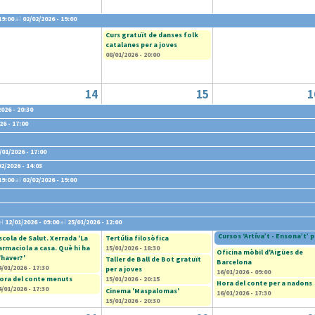
19:00
al
02/02/2026 - 19:00
Curs gratuït de danses folk
catalanes per a joves
08/01/2026 - 20:00
14
15
1
026 - 20:30
26 - 17:00
/01/2026 - 17:00
02/2026 - 14:03
19:00
al
02/02/2026 - 19:00
el
12/01/2026 - 09:00
al
25/01/2026 - 12:00
Cursos ‘Artíva’t - Ensona’t’ p
scola de Salut. Xerrada 'La
Tertúlia filosòfica
armaciola a casa. Què hi ha
15/01/2026 - 18:30
Oficina mòbil d'Aigües de
'haver?'
Taller de Ball de Bot gratuït
Barcelona
4/01/2026 - 17:30
per a joves
16/01/2026 - 09:00
ora del conte menuts
15/01/2026 - 20:15
Hora del conte per a nadons
4/01/2026 - 17:30
Cinema 'Maspalomas'
16/01/2026 - 17:30
15/01/2026 - 20:30