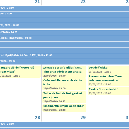
21
22
2
026 - 20:30
26 - 17:00
/01/2026 - 17:00
02/2026 - 14:03
19:00
al
02/02/2026 - 19:00
Del
12/01/2026 - 09:00
al
25/01/2026 - 12:00
/2026 - 09:07
nauguració de l'exposició
Xerrada per a famílies 'SOS.
Joc de l'Okka
Creativitat'
Tinc un/a adolescent a casa!'
23/01/2026 - 17:30
1/01/2026 - 19:30
22/01/2026 - 18:30
Presentació llibre 'Y nos
Cafè amb lletres amb Marta
volvimos a encontrar'
Millà
23/01/2026 - 18:00
22/01/2026 - 19:00
Teatre 'Honestedat'
Taller de Ball de Bot gratuït
23/01/2026 - 20:00
per a joves
22/01/2026 - 20:15
Cinema 'Un simple accidente'
22/01/2026 - 20:30
28
29
3
026 - 20:30