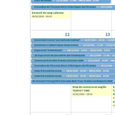
«
Parc de Nadal
Del
12/12/2025 - 17:00
al
06/01/2026 - 21:00
«
Pessebre de l'Escola d'Arts Plàstiques de l'Ateneu
Del
15/12/2025 - 
Donació de sang i plasma
05/01/2026 - 09:30
12
13
«
Decorem! Conte 'La truita de nabius'
Del
01/07/2024 - 20:30
al
31/08/2
«
Activitats i tallers Gent Gran Activa
Del
13/10/2025 - 17:00
al
27/02/20
«
Exposició 'Creativitat'
Del
09/12/2025 - 19:30
al
25/01/2026 - 19:30
«
2a Exposició de pessebres de Cerdanyola
Del
10/12/2025 - 17:00
al
23
«
Convocatòria dels Premis Literaris 2026
Del
12/12/2025 - 14:03
al
06/
«
Pessebre de l'Escola d'Arts Plàstiques de l'Ateneu
Del
15/12/2025 - 
«
Sala d'Estudi Nocturn
Del
10/01/2026 - 20:00
al
08/02/2026 - 23:00
«
Sala d'Estudi Nocturn
Del
10/01/2026 - 20:00
al
08/02/2026 - 23:00
4t Concurs Fotogràfic Passada dels Tres Tombs Cerdanyola 2026
D
Grup de conversa en anglès
E
TEAPOT TIME
f
13/01/2026 - 18:30
d
1
H
1