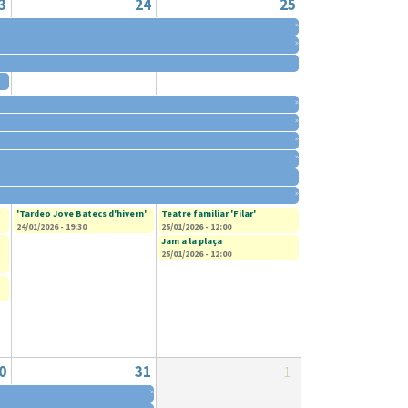
3
24
25
»
»
»
»
»
»
»
'Tardeo Jove Batecs d'hivern'
Teatre familiar 'Filar'
24/01/2026 - 19:30
25/01/2026 - 12:00
Jam a la plaça
25/01/2026 - 12:00
0
31
1
»