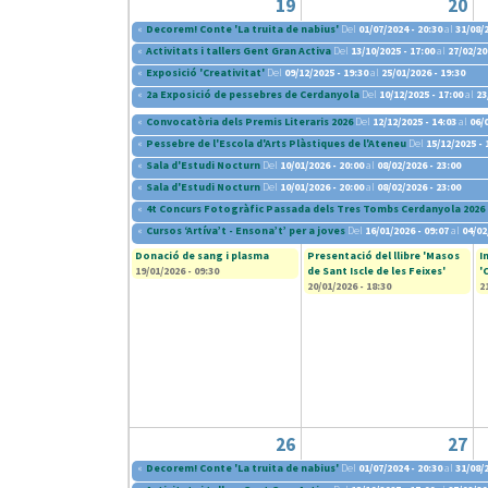
19
20
«
Decorem! Conte 'La truita de nabius'
Del
01/07/2024 - 20:30
al
31/08/2
«
Activitats i tallers Gent Gran Activa
Del
13/10/2025 - 17:00
al
27/02/20
«
Exposició 'Creativitat'
Del
09/12/2025 - 19:30
al
25/01/2026 - 19:30
«
2a Exposició de pessebres de Cerdanyola
Del
10/12/2025 - 17:00
al
23
«
Convocatòria dels Premis Literaris 2026
Del
12/12/2025 - 14:03
al
06/
«
Pessebre de l'Escola d'Arts Plàstiques de l'Ateneu
Del
15/12/2025 - 
«
Sala d'Estudi Nocturn
Del
10/01/2026 - 20:00
al
08/02/2026 - 23:00
«
Sala d'Estudi Nocturn
Del
10/01/2026 - 20:00
al
08/02/2026 - 23:00
«
4t Concurs Fotogràfic Passada dels Tres Tombs Cerdanyola 2026
«
Cursos ‘Artíva’t - Ensona’t’ per a joves
Del
16/01/2026 - 09:07
al
04/02
Donació de sang i plasma
Presentació del llibre 'Masos
I
19/01/2026 - 09:30
de Sant Iscle de les Feixes'
'
20/01/2026 - 18:30
2
26
27
«
Decorem! Conte 'La truita de nabius'
Del
01/07/2024 - 20:30
al
31/08/2