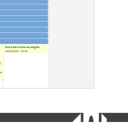
»
»
»
»
»
»
»
»
Hora del conte en anglès
31/01/2026 - 12:00
'
rt