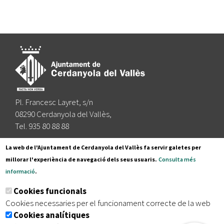
Pl. Francesc Layret, s/n
08290 Cerdanyola del Vallès,
Tel. 935 80 88 88
Segueix-nos a:
La web de l'Ajuntament de Cerdanyola del Vallès fa servir galetes per
millorar l'experiència de navegació dels seus usuaris.
Consulta més
informació
.
Subscriu-te al nostre butlletí
Cookies funcionals
Cookies necessaries per el funcionament correcte de la web
Cookies analítiques
|
|
|
Inici
Avís legal
Protecció de dades
Mapa del lloc