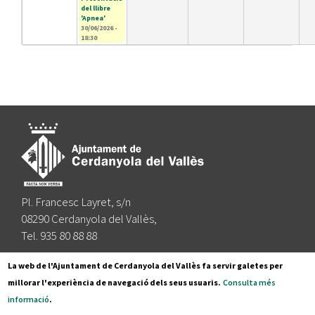
del llibre
'Apnea'
30/06/2026 -
18:30
Pl. Francesc Layret, s/n
08290 Cerdanyola del Vallès,
Tel. 935 80 88 88
Segueix-nos a:
La web de l'Ajuntament de Cerdanyola del Vallès fa servir galetes per
millorar l'experiència de navegació dels seus usuaris.
Consulta més
informació
.