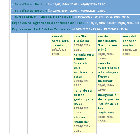
«
Sala d'Estudi Nocturn
Del
10/01/2026 - 20:00
al
08/02/2026 - 23:00
«
Sala d'Estudi Nocturn
Del
10/01/2026 - 20:00
al
08/02/2026 - 23:00
«
Cursos ‘Artíva’t - Ensona’t’ per a joves
Del
16/01/2026 - 09:07
al
04/02/2026 - 09:07
Exposició fotogràfica dels concursos d'AFOCER
Del
26/01/2026 - 18:30
al
28/02/2026 - 18:
Exposició 'Art Tèxtil' de Les Tapisseres
Del
26/01/2026 - 19:30
al
15/03/2026 - 19:30
Hora del
Tertúlia
Sessió
Hora del
conte per a
filosòfica
informativa
conte en
menuts
29/01/2026 -
'Arxiu Jaume
anglès
28/01/2026 -
18:30
Mimó'
31/01/2026 -
17:30
30/01/2026 -
12:00
Xerrada per a
18:00
famílies
'SOS. Tinc
Xerrada
un/a
'Gastronomia
adolescent a
a Catalunya a
casa!'
l’època
29/01/2026 -
medieval'
18:30
30/01/2026 -
19:00
Taller de Ball
de Bot
Inauguració
gratuït per a
de l'exposició
joves
'Art Tèxtil' de
29/01/2026 -
Les
20:15
Tapisseres
30/01/2026 -
Cinema
19:30
'Romería'
29/01/2026 -
20:30