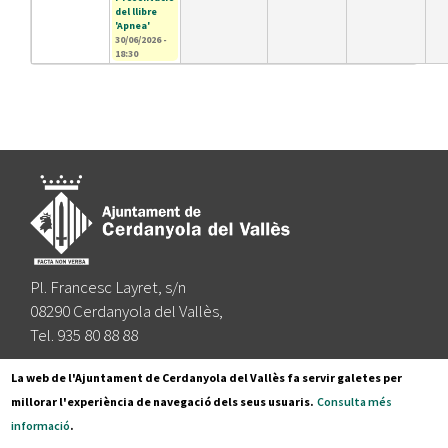
del llibre
'Apnea'
30/06/2026 -
18:30
Pl. Francesc Layret, s/n
08290 Cerdanyola del Vallès,
Tel. 935 80 88 88
Segueix-nos a:
La web de l'Ajuntament de Cerdanyola del Vallès fa servir galetes per
millorar l'experiència de navegació dels seus usuaris.
Consulta més
informació
.