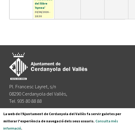
del llibre
'Apnea'
30/06/2026 -
18:30
Pl. Francesc Layret, s/n
08290 Cerdanyola del Vallès,
Tel. 935 80 88 88
Segueix-nos a:
La web de l'Ajuntament de Cerdanyola del Vallès fa servir galetes per
millorar l'experiència de navegació dels seus usuaris.
Consulta més
informació
.