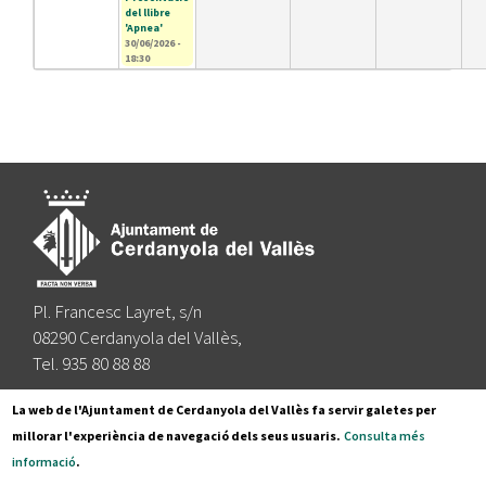
del llibre
'Apnea'
30/06/2026 -
18:30
Pl. Francesc Layret, s/n
08290 Cerdanyola del Vallès,
Tel. 935 80 88 88
Segueix-nos a:
La web de l'Ajuntament de Cerdanyola del Vallès fa servir galetes per
millorar l'experiència de navegació dels seus usuaris.
Consulta més
informació
.