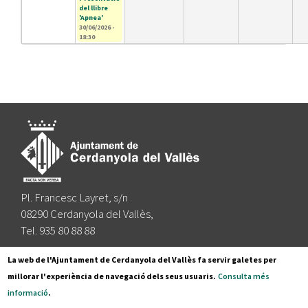
del llibre
'Apnea'
30/06/2026 -
18:30
Pl. Francesc Layret, s/n
08290 Cerdanyola del Vallès,
Tel. 935 80 88 88
Segueix-nos a:
La web de l'Ajuntament de Cerdanyola del Vallès fa servir galetes per
millorar l'experiència de navegació dels seus usuaris.
Consulta més
informació
.