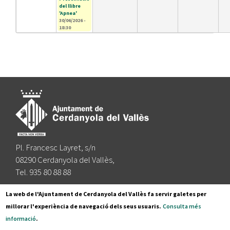
del llibre
'Apnea'
30/06/2026 -
18:30
Pl. Francesc Layret, s/n
08290 Cerdanyola del Vallès,
Tel. 935 80 88 88
Segueix-nos a:
La web de l'Ajuntament de Cerdanyola del Vallès fa servir galetes per
millorar l'experiència de navegació dels seus usuaris.
Consulta més
informació
.