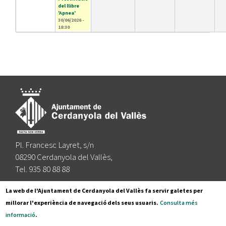
del llibre
'Apnea'
30/06/2026 -
18:30
Pl. Francesc Layret, s/n
08290 Cerdanyola del Vallès,
Tel. 935 80 88 88
Segueix-nos a:
La web de l'Ajuntament de Cerdanyola del Vallès fa servir galetes per
millorar l'experiència de navegació dels seus usuaris.
Consulta més
informació
.