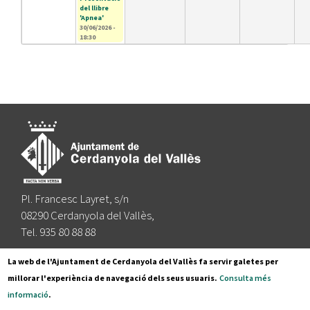
del llibre
'Apnea'
30/06/2026 -
18:30
Pl. Francesc Layret, s/n
08290 Cerdanyola del Vallès,
Tel. 935 80 88 88
Segueix-nos a:
La web de l'Ajuntament de Cerdanyola del Vallès fa servir galetes per
millorar l'experiència de navegació dels seus usuaris.
Consulta més
informació
.