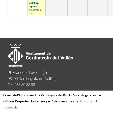
del llibre
'Apnea'
30/06/2026 -
18:30
Pl. Francesc Layret, s/n
08290 Cerdanyola del Vallès,
Tel. 935 80 88 88
Segueix-nos a:
La web de l'Ajuntament de Cerdanyola del Vallès fa servir galetes per
millorar l'experiència de navegació dels seus usuaris.
Consulta més
informació
.