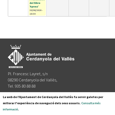
del llibre
'Apnea'
30/06/2026 -
18:30
Pl. Francesc Layret, s/n
08290 Cerdanyola del Vallès,
Tel. 935 80 88 88
Segueix-nos a:
La web de l'Ajuntament de Cerdanyola del Vallès fa servir galetes per
millorar l'experiència de navegació dels seus usuaris.
Consulta més
informació
.