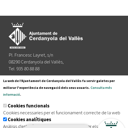
Pl. Francesc Layret, s/n
08290 Cerdanyola del Vallès,
Tel. 935 80 88 88
Segueix-nos a:
La web de l'Ajuntament de Cerdanyola del Vallès fa servir galetes per
millorar l'experiència de navegació dels seus usuaris.
Consulta més
informació
.
Subscriu-te al nostre butlletí
Cookies funcionals
Cookies necessaries per el funcionament correcte de la web
Cookies analítiques
|
|
|
Inici
Avís legal
Protecció de dades
Mapa del lloc
Anàlisis d'estadístiques que permeten millorar els serveis del