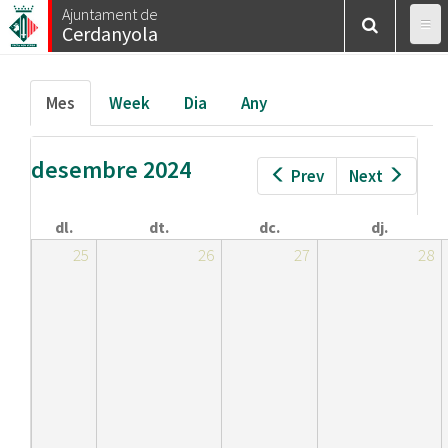
Esteu
Vés
Ajuntament de
Inici
/
Calendar
/
Mes
Cerdanyola
al
aquí
contingut
Pestanyes
Mes
(pestanya
Week
Dia
Any
primàries
activa)
desembre 2024
Prev
Next
dl.
dt.
dc.
dj.
25
26
27
28