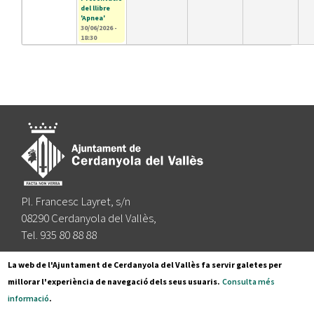
del llibre
'Apnea'
30/06/2026 -
18:30
Pl. Francesc Layret, s/n
08290 Cerdanyola del Vallès,
Tel. 935 80 88 88
Segueix-nos a:
La web de l'Ajuntament de Cerdanyola del Vallès fa servir galetes per
millorar l'experiència de navegació dels seus usuaris.
Consulta més
informació
.