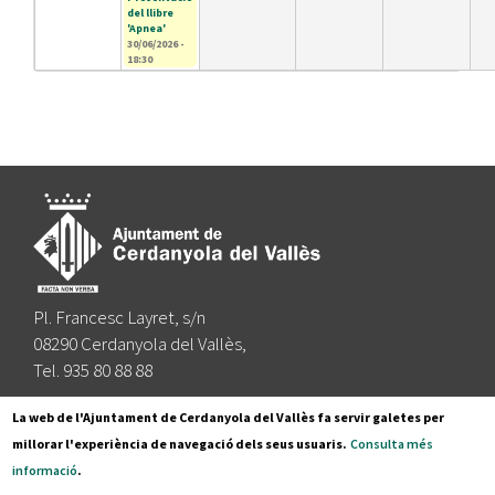
del llibre
'Apnea'
30/06/2026 -
18:30
Pl. Francesc Layret, s/n
08290 Cerdanyola del Vallès,
Tel. 935 80 88 88
Segueix-nos a:
La web de l'Ajuntament de Cerdanyola del Vallès fa servir galetes per
millorar l'experiència de navegació dels seus usuaris.
Consulta més
informació
.