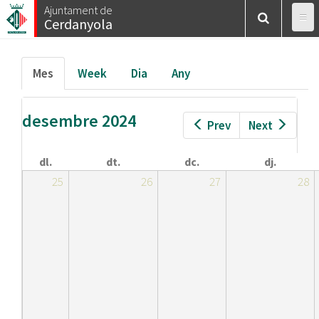
Esteu
Vés
Ajuntament de
Inici
/
Calendar
/
Mes
Cerdanyola
al
aquí
contingut
Pestanyes
Mes
(pestanya
Week
Dia
Any
primàries
activa)
desembre 2024
Prev
Next
dl.
dt.
dc.
dj.
25
26
27
28