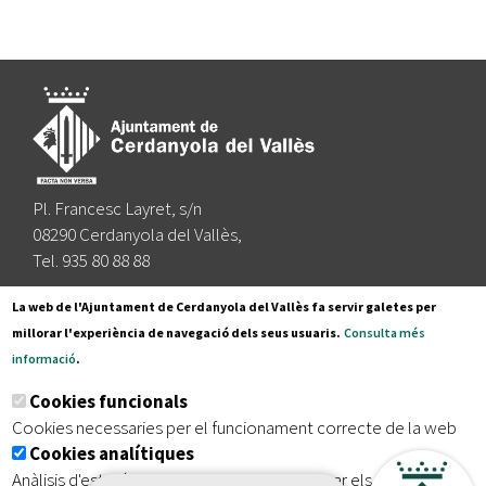
Pl. Francesc Layret, s/n
08290 Cerdanyola del Vallès,
Tel. 935 80 88 88
Segueix-nos a:
La web de l'Ajuntament de Cerdanyola del Vallès fa servir galetes per
millorar l'experiència de navegació dels seus usuaris.
Consulta més
informació
.
Subscriu-te al nostre butlletí
Cookies funcionals
Cookies necessaries per el funcionament correcte de la web
Cookies analítiques
|
|
|
Inici
Avís legal
Protecció de dades
Mapa del lloc
Anàlisis d'estadístiques que permeten millorar els serveis del