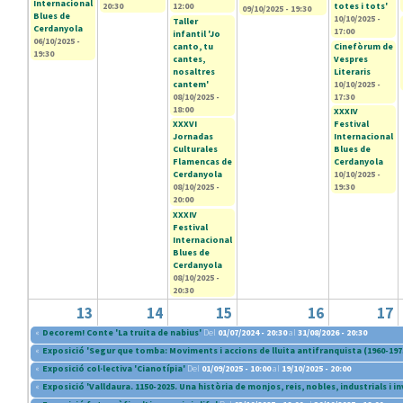
Internacional
20:30
12:00
totes i tots'
09/10/2025 - 19:30
Blues de
10/10/2025 -
Taller
Cerdanyola
17:00
infantil 'Jo
06/10/2025 -
canto, tu
Cinefòrum de
19:30
cantes,
Vespres
nosaltres
Literaris
cantem'
10/10/2025 -
08/10/2025 -
17:30
18:00
XXXIV
XXXVI
Festival
Jornadas
Internacional
Culturales
Blues de
Flamencas de
Cerdanyola
Cerdanyola
10/10/2025 -
08/10/2025 -
19:30
20:00
XXXIV
Festival
Internacional
Blues de
Cerdanyola
08/10/2025 -
20:30
13
14
15
16
17
«
Decorem! Conte 'La truita de nabius'
Del
01/07/2024 - 20:30
al
31/08/2026 - 20:30
«
Exposició 'Segur que tomba: Moviments i accions de lluita antifranquista (1960-197
«
Exposició col·lectiva 'Cianotípia'
Del
01/09/2025 - 10:00
al
19/10/2025 - 20:00
«
Exposició 'Valldaura. 1150-2025. Una història de monjos, reis, nobles, industrials i i