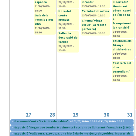
espanta
22/10/2025 -
infants'
llibertats?
21/10/2025 -
10:00
23/10/2025 - 17:30
Moviment
18:00
obrer i canvi
Hora del
Tertúlia filosòfica
polític sota
Gala dels
conte
23/10/2025 - 18:30
el
Premis Eines
menuts
Cinema 'Vingt
franquisme i
2025
22/10/2025 -
Dieux' (La receta
la transició'
21/10/2025 -
17:30
perfecta)
24/10/2025 -
18:30
Taller de
23/10/2025 - 20:30
18:00
decoració de
Celebrem els
tardor
80 anys
22/10/2025 -
d'Isidre Grau
19:00
24/10/2025 -
18:00
Teatre 'Mort
d'un
comediant'
24/10/2025 -
20:00
27
28
29
30
31
«
Decorem! Conte 'La truita de nabius'
Del
01/07/2024 - 20:30
al
31/08/2026 - 20:30
»
«
Exposició 'Segur que tomba: Moviments i accions de lluita antifranquista (1960-197
»
«
Exposició 'Valldaura. 1150-2025. Una història de monjos, reis, nobles, industrials i i
»