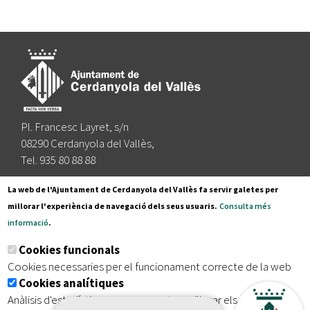
Pl. Francesc Layret, s/n
08290 Cerdanyola del Vallès,
Tel. 935 80 88 88
Segueix-nos a:
La web de l'Ajuntament de Cerdanyola del Vallès fa servir galetes per
millorar l'experiència de navegació dels seus usuaris.
Consulta més
informació
.
Subscriu-te al nostre butlletí
Cookies funcionals
Cookies necessaries per el funcionament correcte de la web
Cookies analítiques
|
|
|
Inici
Avís legal
Protecció de dades
Mapa del lloc
Anàlisis d'estadístiques que permeten millorar els serveis del
|
Accessibilitat