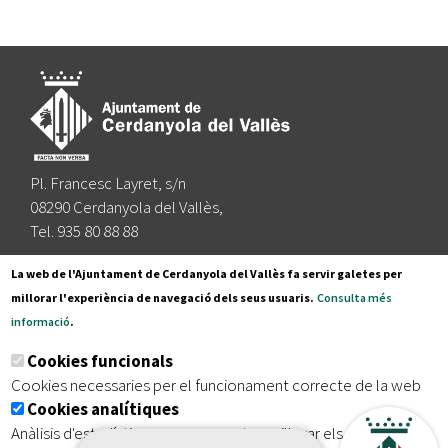
Pl. Francesc Layret, s/n
08290 Cerdanyola del Vallès,
Tel. 935 80 88 88
Segueix-nos a:
La web de l'Ajuntament de Cerdanyola del Vallès fa servir galetes per
millorar l'experiència de navegació dels seus usuaris.
Consulta més
informació
.
Subscriu-te al nostre butlletí
Cookies funcionals
Cookies necessaries per el funcionament correcte de la web
Cookies analítiques
|
|
|
Inici
Avís legal
Protecció de dades
Mapa del lloc
Anàlisis d'estadístiques que permeten millorar els serveis del
|
Accessibilitat