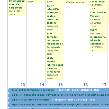
Internacional
20:30
12:00
totes i tots'
09/10/2025 - 19:30
Blues de
10/10/2025 -
Taller
Cerdanyola
17:00
infantil 'Jo
06/10/2025 -
canto, tu
Cinefòrum de
19:30
cantes,
Vespres
nosaltres
Literaris
cantem'
10/10/2025 -
08/10/2025 -
17:30
18:00
XXXIV
XXXVI
Festival
Jornadas
Internacional
Culturales
Blues de
Flamencas de
Cerdanyola
Cerdanyola
10/10/2025 -
08/10/2025 -
19:30
20:00
XXXIV
Festival
Internacional
Blues de
Cerdanyola
08/10/2025 -
20:30
13
14
15
16
17
«
Decorem! Conte 'La truita de nabius'
Del
01/07/2024 - 20:30
al
31/08/2026 - 20:30
«
Exposició 'Segur que tomba: Moviments i accions de lluita antifranquista (1960-197
«
Exposició col·lectiva 'Cianotípia'
Del
01/09/2025 - 10:00
al
19/10/2025 - 20:00
«
Exposició 'Valldaura. 1150-2025. Una història de monjos, reis, nobles, industrials i i