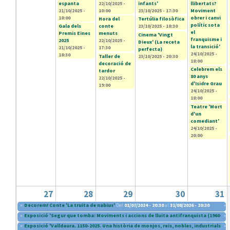
espanta
22/10/2025 -
infants'
llibertats?
21/10/2025 -
10:00
23/10/2025 - 17:30
Moviment
18:00
obrer i canvi
Hora del
Tertúlia filosòfica
polític sota
Gala dels
conte
23/10/2025 - 18:30
el
Premis Eines
menuts
Cinema 'Vingt
franquisme i
2025
22/10/2025 -
Dieux' (La receta
la transició'
21/10/2025 -
17:30
perfecta)
24/10/2025 -
18:30
Taller de
23/10/2025 - 20:30
18:00
decoració de
Celebrem els
tardor
80 anys
22/10/2025 -
d'Isidre Grau
19:00
24/10/2025 -
18:00
Teatre 'Mort
d'un
comediant'
24/10/2025 -
20:00
27
28
29
30
31
«
Decorem! Conte 'La truita de nabius'
Del
01/07/2024 - 20:30
al
31/08/2026 - 20:30
»
«
Exposició 'Segur que tomba: Moviments i accions de lluita antifranquista (1960-197
»
«
Exposició 'Valldaura. 1150-2025. Una història de monjos, reis, nobles, industrials i i
»