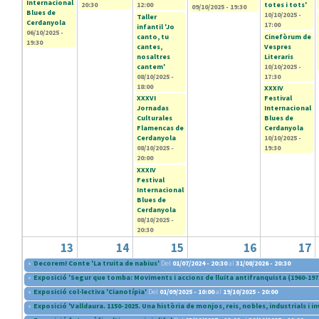
Internacional
20:30
12:00
totes i tots'
09/10/2025 - 19:30
Blues de
10/10/2025 -
Taller
Cerdanyola
17:00
infantil 'Jo
06/10/2025 -
canto, tu
Cinefòrum de
19:30
cantes,
Vespres
nosaltres
Literaris
cantem'
10/10/2025 -
08/10/2025 -
17:30
18:00
XXXIV
XXXVI
Festival
Jornadas
Internacional
Culturales
Blues de
Flamencas de
Cerdanyola
Cerdanyola
10/10/2025 -
08/10/2025 -
19:30
20:00
XXXIV
Festival
Internacional
Blues de
Cerdanyola
08/10/2025 -
20:30
13
14
15
16
17
«
Decorem! Conte 'La truita de nabius'
Del
01/07/2024 - 20:30
al
31/08/2026 - 20:30
«
Exposició 'Segur que tomba: Moviments i accions de lluita antifranquista (1960-197
«
Exposició col·lectiva 'Cianotípia'
Del
01/09/2025 - 10:00
al
19/10/2025 - 20:00
«
Exposició 'Valldaura. 1150-2025. Una història de monjos, reis, nobles, industrials i i