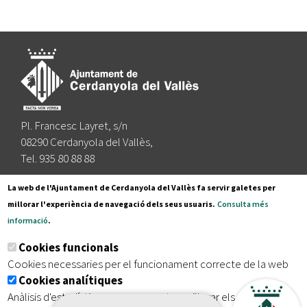
Pl. Francesc Layret, s/n
08290 Cerdanyola del Vallès,
Tel. 935 80 88 88
Segueix-nos a:
La web de l'Ajuntament de Cerdanyola del Vallès fa servir galetes per
millorar l'experiència de navegació dels seus usuaris.
Consulta més
informació
.
Subscriu-te al nostre butlletí
Cookies funcionals
Cookies necessaries per el funcionament correcte de la web
Cookies analítiques
|
|
|
Inici
Avís legal
Protecció de dades
Mapa del lloc
Anàlisis d'estadístiques que permeten millorar els serveis del
|
Accessibilitat