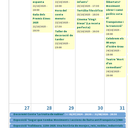
espanta
22/10/2025 -
infants'
llibertats?
21/10/2025 -
10:00
23/10/2025 - 17:30
Moviment
18:00
obrer i canvi
Hora del
Tertúlia filosòfica
polític sota
Gala dels
conte
23/10/2025 - 18:30
el
Premis Eines
menuts
Cinema 'Vingt
franquisme i
2025
22/10/2025 -
Dieux' (La receta
la transició'
21/10/2025 -
17:30
perfecta)
24/10/2025 -
18:30
Taller de
23/10/2025 - 20:30
18:00
decoració de
Celebrem els
tardor
80 anys
22/10/2025 -
d'Isidre Grau
19:00
24/10/2025 -
18:00
Teatre 'Mort
d'un
comediant'
24/10/2025 -
20:00
27
28
29
30
31
«
Decorem! Conte 'La truita de nabius'
Del
01/07/2024 - 20:30
al
31/08/2026 - 20:30
»
«
Exposició 'Segur que tomba: Moviments i accions de lluita antifranquista (1960-197
»
«
Exposició 'Valldaura. 1150-2025. Una història de monjos, reis, nobles, industrials i i
»