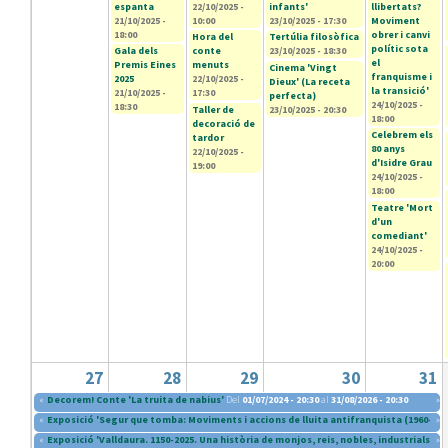
espanta
22/10/2025 -
infants'
llibertats?
21/10/2025 -
10:00
23/10/2025 - 17:30
Moviment
18:00
obrer i canvi
Hora del
Tertúlia filosòfica
polític sota
Gala dels
conte
23/10/2025 - 18:30
el
Premis Eines
menuts
Cinema 'Vingt
franquisme i
2025
22/10/2025 -
Dieux' (La receta
la transició'
21/10/2025 -
17:30
perfecta)
24/10/2025 -
18:30
Taller de
23/10/2025 - 20:30
18:00
decoració de
Celebrem els
tardor
80 anys
22/10/2025 -
d'Isidre Grau
19:00
24/10/2025 -
18:00
Teatre 'Mort
d'un
comediant'
24/10/2025 -
20:00
27
28
29
30
31
«
Decorem! Conte 'La truita de nabius'
Del
01/07/2024 - 20:30
al
31/08/2026 - 20:30
»
«
Exposició 'Segur que tomba: Moviments i accions de lluita antifranquista (1960-197
»
«
Exposició 'Valldaura. 1150-2025. Una història de monjos, reis, nobles, industrials i i
»