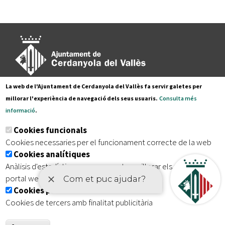
La web de l'Ajuntament de Cerdanyola del Vallès fa servir galetes per
Pl. Francesc Layret, s/n
millorar l'experiència de navegació dels seus usuaris.
Consulta més
08290 Cerdanyola del Vallès,
informació
.
Tel. 935 80 88 88
Cookies funcionals
Segueix-nos a:
Cookies necessaries per el funcionament correcte de la web
Cookies analítiques
Anàlisis d'estadístiques que permeten millorar els serveis del
portal web
Subscriu-te al nostre butlletí
Cookies publicitàries
Cookies de tercers amb finalitat publicitària
|
|
|
Inici
Avís legal
Protecció de dades
Mapa del lloc
|
Accessibilitat