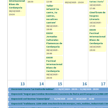
Internacional
20:30
12:00
totes i tots'
09/10/2025 - 19:30
Blues de
10/10/2025 -
Taller
Cerdanyola
17:00
infantil 'Jo
06/10/2025 -
canto, tu
Cinefòrum de
19:30
cantes,
Vespres
nosaltres
Literaris
cantem'
10/10/2025 -
08/10/2025 -
17:30
18:00
XXXIV
XXXVI
Festival
Jornadas
Internacional
Culturales
Blues de
Flamencas de
Cerdanyola
Cerdanyola
10/10/2025 -
08/10/2025 -
19:30
20:00
XXXIV
Festival
Internacional
Blues de
Cerdanyola
08/10/2025 -
20:30
13
14
15
16
17
«
Decorem! Conte 'La truita de nabius'
Del
01/07/2024 - 20:30
al
31/08/2026 - 20:30
«
Exposició 'Segur que tomba: Moviments i accions de lluita antifranquista (1960-197
«
Exposició col·lectiva 'Cianotípia'
Del
01/09/2025 - 10:00
al
19/10/2025 - 20:00
«
Exposició 'Valldaura. 1150-2025. Una història de monjos, reis, nobles, industrials i i