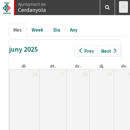
Esteu
Vés
Ajuntament de
Inici
/
Calendar
/
Mes
Cerdanyola
al
aquí
contingut
Pestanyes
Mes
(pestanya
Week
Dia
Any
primàries
activa)
juny 2025
Prev
Next
dl.
dt.
dc.
dj.
dv.
26
27
28
29
3