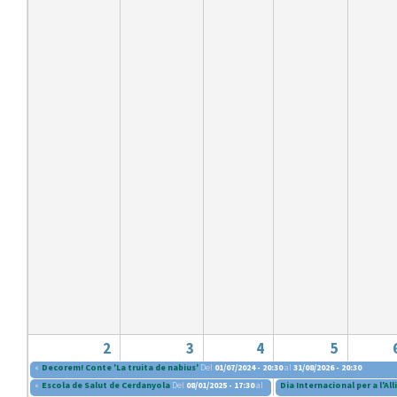
2
3
4
5
«
Decorem! Conte 'La truita de nabius'
Del
01/07/2024 - 20:30
al
31/08/2026 - 20:30
«
Escola de Salut de Cerdanyola
Del
08/01/2025 - 17:30
al
04/06/2025 - 19:00
Dia Internacional per a l'A