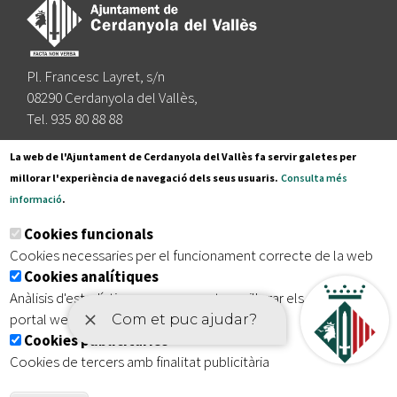
Pl. Francesc Layret, s/n
08290 Cerdanyola del Vallès,
Tel. 935 80 88 88
Segueix-nos a:
La web de l'Ajuntament de Cerdanyola del Vallès fa servir galetes per
millorar l'experiència de navegació dels seus usuaris.
Consulta més
informació
.
Subscriu-te al nostre butlletí
Cookies funcionals
Cookies necessaries per el funcionament correcte de la web
Cookies analítiques
|
|
|
Inici
Avís legal
Protecció de dades
Mapa del lloc
Anàlisis d'estadístiques que permeten millorar els serveis del
|
Accessibilitat
portal web
Cookies publicitàries
Cookies de tercers amb finalitat publicitària