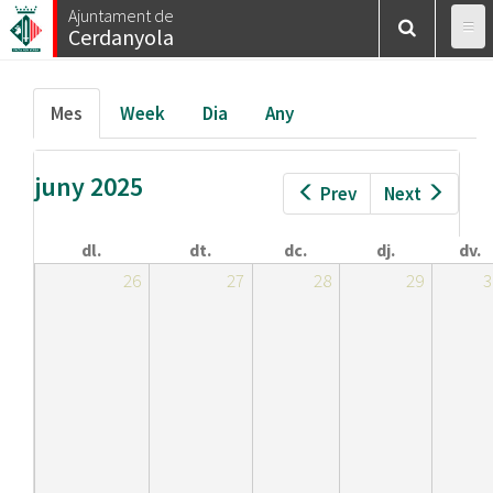
Esteu
Vés
Ajuntament de
Inici
/
Calendar
/
Mes
Cerdanyola
al
aquí
contingut
Pestanyes
Mes
(pestanya
Week
Dia
Any
primàries
activa)
juny 2025
Prev
Next
dl.
dt.
dc.
dj.
dv.
26
27
28
29
3