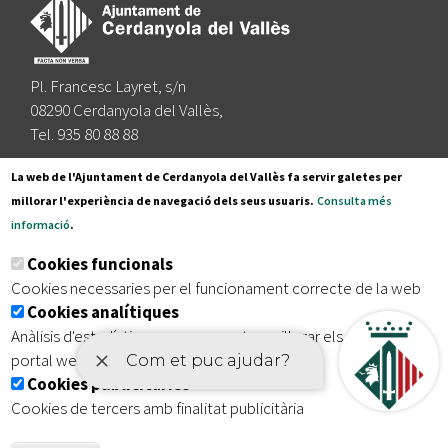
Pl. Francesc Layret, s/n
08290 Cerdanyola del Vallès,
Tel. 935 80 88 88
Segueix-nos a:
La web de l'Ajuntament de Cerdanyola del Vallès fa servir galetes per
millorar l'experiència de navegació dels seus usuaris.
Consulta més
informació
.
Subscriu-te al nostre butlletí
Cookies funcionals
Cookies necessaries per el funcionament correcte de la web
Cookies analítiques
|
|
|
Inici
Avís legal
Protecció de dades
Mapa del lloc
Anàlisis d'estadístiques que permeten millorar els serveis del
|
Accessibilitat
portal web
Cookies publicitàries
Cookies de tercers amb finalitat publicitària