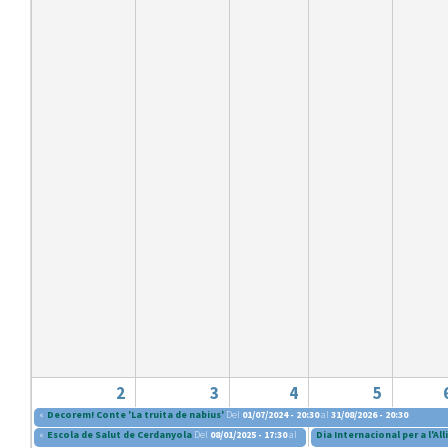
2
3
4
5
«
Decorem! Conte 'La truita de nabius'
Del
01/07/2024 - 20:30
al
31/08/2026 - 20:30
«
Escola de Salut de Cerdanyola
Del
08/01/2025 - 17:30
al
04/06/2025 - 19:00
Dia Internacional per a l'A