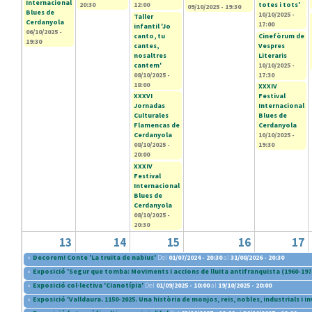
Internacional
20:30
12:00
totes i tots'
09/10/2025 - 19:30
Blues de
10/10/2025 -
Taller
Cerdanyola
17:00
infantil 'Jo
06/10/2025 -
canto, tu
Cinefòrum de
19:30
cantes,
Vespres
nosaltres
Literaris
cantem'
10/10/2025 -
08/10/2025 -
17:30
18:00
XXXIV
XXXVI
Festival
Jornadas
Internacional
Culturales
Blues de
Flamencas de
Cerdanyola
Cerdanyola
10/10/2025 -
08/10/2025 -
19:30
20:00
XXXIV
Festival
Internacional
Blues de
Cerdanyola
08/10/2025 -
20:30
13
14
15
16
17
«
Decorem! Conte 'La truita de nabius'
Del
01/07/2024 - 20:30
al
31/08/2026 - 20:30
«
Exposició 'Segur que tomba: Moviments i accions de lluita antifranquista (1960-197
«
Exposició col·lectiva 'Cianotípia'
Del
01/09/2025 - 10:00
al
19/10/2025 - 20:00
«
Exposició 'Valldaura. 1150-2025. Una història de monjos, reis, nobles, industrials i i