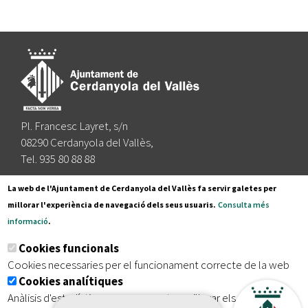
Pl. Francesc Layret, s/n
08290 Cerdanyola del Vallès,
Tel. 935 80 88 88
Segueix-nos a:
La web de l'Ajuntament de Cerdanyola del Vallès fa servir galetes per
millorar l'experiència de navegació dels seus usuaris.
Consulta més
informació
.
Subscriu-te al nostre butlletí
Cookies funcionals
Cookies necessaries per el funcionament correcte de la web
Cookies analítiques
|
|
|
Inici
Avís legal
Protecció de dades
Mapa del lloc
Anàlisis d'estadístiques que permeten millorar els serveis del
|
Accessibilitat