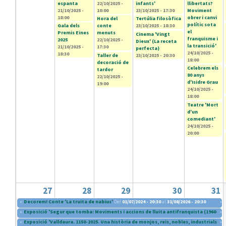
espanta
22/10/2025 -
infants'
llibertats?
21/10/2025 -
10:00
23/10/2025 - 17:30
Moviment
18:00
obrer i canvi
Hora del
Tertúlia filosòfica
polític sota
Gala dels
conte
23/10/2025 - 18:30
el
Premis Eines
menuts
Cinema 'Vingt
franquisme i
2025
22/10/2025 -
Dieux' (La receta
la transició'
21/10/2025 -
17:30
perfecta)
24/10/2025 -
18:30
Taller de
23/10/2025 - 20:30
18:00
decoració de
Celebrem els
tardor
80 anys
22/10/2025 -
d'Isidre Grau
19:00
24/10/2025 -
18:00
Teatre 'Mort
d'un
comediant'
24/10/2025 -
20:00
27
28
29
30
31
«
Decorem! Conte 'La truita de nabius'
Del
01/07/2024 - 20:30
al
31/08/2026 - 20:30
»
«
Exposició 'Segur que tomba: Moviments i accions de lluita antifranquista (1960-197
»
«
Exposició 'Valldaura. 1150-2025. Una història de monjos, reis, nobles, industrials i i
»