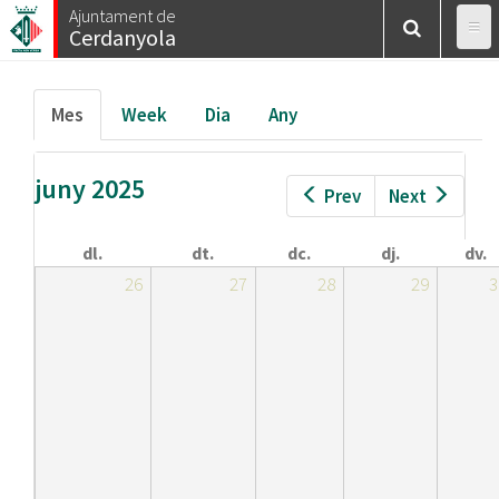
Esteu
Vés
Ajuntament de
Inici
/
Calendar
/
Mes
Cerdanyola
al
aquí
contingut
Pestanyes
Mes
(pestanya
Week
Dia
Any
primàries
activa)
juny 2025
Prev
Next
dl.
dt.
dc.
dj.
dv.
26
27
28
29
3