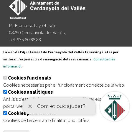
Pl. Francesc Layret, s/n
08290 Cerdanyola del Vallès,
Tel. 935 80 88 88
Segueix-nos a:
La web de l'Ajuntament de Cerdanyola del Vallès fa servir galetes per
millorar l'experiència de navegació dels seus usuaris.
Consulta més
informació
.
Subscriu-te al nostre butlletí
Cookies funcionals
Cookies necessaries per el funcionament correcte de la web
Cookies analítiques
|
|
|
Inici
Avís legal
Protecció de dades
Mapa del lloc
Anàlisis d'estadístiques que permeten millorar els serveis del
|
Accessibilitat
portal web
Cookies publicitàries
Cookies de tercers amb finalitat publicitària