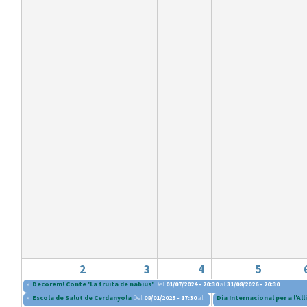
2
3
4
5
«
Decorem! Conte 'La truita de nabius'
Del
01/07/2024 - 20:30
al
31/08/2026 - 20:30
«
Escola de Salut de Cerdanyola
Del
08/01/2025 - 17:30
al
04/06/2025 - 19:00
Dia Internacional per a l'A