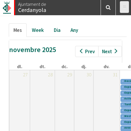
Esteu
Vés
Ajuntament de
Inici
/
Calendar
/
Mes
Cerdanyola
al
aquí
contingut
Pestanyes
Mes
(pestanya
Week
Dia
Any
primàries
activa)
novembre 2025
Prev
Next
dl.
dt.
dc.
dj.
dv.
d
27
28
29
30
31
«
Deco
«
Expo
«
Expo
«
Activ
«
Tard
«
Expo
«
Most
«
Expo
«
XVII