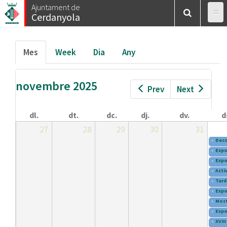
Esteu
Vés
Ajuntament de
Inici
/
Calendar
/
Mes
Cerdanyola
al
aquí
contingut
Pestanyes
Mes
(pestanya
Week
Dia
Any
primàries
activa)
novembre 2025
Prev
Next
dl.
dt.
dc.
dj.
dv.
d
27
28
29
30
31
«
Deco
«
Expo
«
Expo
«
Activ
«
Tard
«
Expo
«
Most
«
Expo
«
XVII