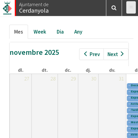
Esteu
Vés
Ajuntament de
Inici
/
Calendar
/
Mes
Cerdanyola
al
aquí
contingut
Pestanyes
Mes
(pestanya
Week
Dia
Any
primàries
activa)
novembre 2025
Prev
Next
dl.
dt.
dc.
dj.
dv.
d
27
28
29
30
31
«
Deco
«
Expo
«
Expo
«
Activ
«
Tard
«
Expo
«
Most
«
Expo
«
XVII