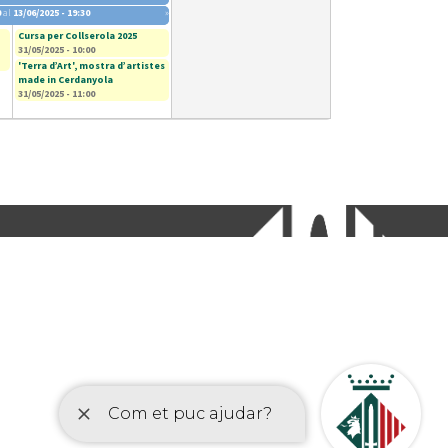
0
al
13/06/2025 - 19:30
»
Cursa per Collserola 2025
31/05/2025 - 10:00
'Terra d’Art', mostra d’artistes
made in Cerdanyola
31/05/2025 - 11:00
etí