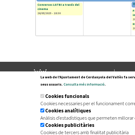
E
Converses LGTBI a través del
cinema
F
26/05/2025 - 18:30
i
2
H
2
Pl. Fran
La web de l'Ajuntament de Cerdanyola del Vallès fa serv
08290 C
seus usuaris.
Consulta més informació
.
Tel. 935
Cookies funcionals
Cookies necessaries per el funcionament corr
Cookies analítiques
|
|
|
Inici
Avís legal
Protecció de dades
Mapa de
Anàlisis d'estadístiques que permeten millorar 
Cookies publicitàries
Cookies de tercers amb finalitat publicitària