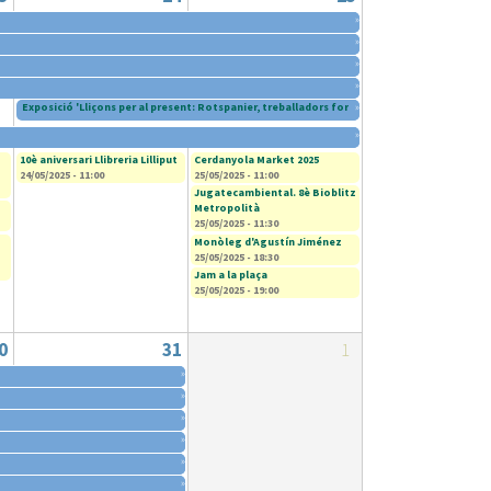
»
»
»
»
Exposició 'Lliçons per al present: Rotspanier, treballadors forçats espanyols durant la II
»
»
10è aniversari Llibreria Lilliput
Cerdanyola Market 2025
24/05/2025 - 11:00
25/05/2025 - 11:00
Jugatecambiental. 8è Bioblitz
Metropolità
25/05/2025 - 11:30
Monòleg d'Agustín Jiménez
25/05/2025 - 18:30
Jam a la plaça
25/05/2025 - 19:00
0
31
1
»
»
»
»
»
»