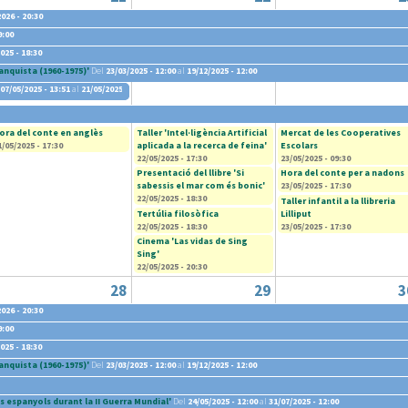
026 - 20:30
9:00
025 - 18:30
anquista (1960-1975)'
Del
23/03/2025 - 12:00
al
19/12/2025 - 12:00
07/05/2025 - 13:51
al
21/05/2025 - 13:51
ora del conte en anglès
Taller 'Intel·ligència Artificial
Mercat de les Cooperatives
1/05/2025 - 17:30
aplicada a la recerca de feina'
Escolars
22/05/2025 - 17:30
23/05/2025 - 09:30
Presentació del llibre 'Si
Hora del conte per a nadons
sabessis el mar com és bonic'
23/05/2025 - 17:30
22/05/2025 - 18:30
Taller infantil a la llibreria
Tertúlia filosòfica
Lilliput
22/05/2025 - 18:30
23/05/2025 - 17:30
Cinema 'Las vidas de Sing
Sing'
22/05/2025 - 20:30
28
29
3
026 - 20:30
9:00
025 - 18:30
anquista (1960-1975)'
Del
23/03/2025 - 12:00
al
19/12/2025 - 12:00
s espanyols durant la II Guerra Mundial'
Del
24/05/2025 - 12:00
al
31/07/2025 - 12:00