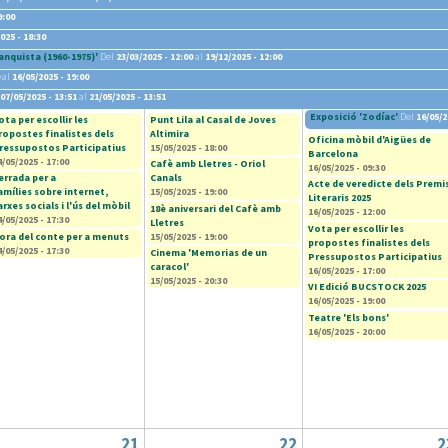
9:00
025 - 18:30
anquista (1960-1975)'
Del
23/03/2025 - 12:00
al
19/12/2025 - 12:00
al
16/05/2025 - 19:00
07/05/2025 - 13:51
al
21/05/2025 - 13:51
Exposició 'Zodíac'
Del
16/05/2
ota per escollir les
Punt Lila al Casal de Joves
ropostes finalistes dels
Altimira
Oficina mòbil d'Aigües de
ressupostos Participatius
15/05/2025 - 18:00
Barcelona
4/05/2025 - 17:00
Cafè amb Lletres - Oriol
16/05/2025 - 09:30
errada per a
Canals
Acte de veredicte dels Premi
amílies sobre internet,
15/05/2025 - 19:00
Literaris 2025
arxes socials i l'ús del mòbil
18è aniversari del Cafè amb
16/05/2025 - 12:00
4/05/2025 - 17:30
Lletres
Vota per escollir les
ora del conte per a menuts
15/05/2025 - 19:00
propostes finalistes dels
4/05/2025 - 17:30
Cinema 'Memorias de un
Pressupostos Participatius
caracol'
16/05/2025 - 17:00
15/05/2025 - 20:30
VI Edició BUCSTOCK 2025
16/05/2025 - 19:00
Teatre 'Els bons'
16/05/2025 - 20:00
21
22
2