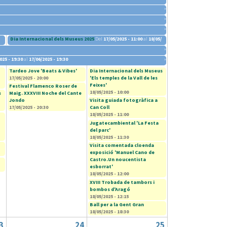
»
»
»
Dia Internacional dels Museus 2025
Del
17/05/2025 - 11:00
al
18/05/2025 - 14:30
»
025 - 19:30
al
17/06/2025 - 19:30
»
Tardeo Jove 'Beats & Vibes'
Dia Internacional dels Museus
17/05/2025 - 20:00
'Els temples de la Vall de les
Feixes'
Festival Flamenco Roser de
18/05/2025 - 10:00
s
Maig. XXXVIII Noche del Cante
Jondo
Visita guiada fotogràfica a
17/05/2025 - 20:30
Can Coll
18/05/2025 - 11:00
Jugatecambiental 'La Festa
del parc'
18/05/2025 - 11:30
Visita comentada cloenda
exposició 'Manuel Cano de
Castro.Un noucentista
esborrat'
18/05/2025 - 12:00
XVIII Trobada de tambors i
bombos d'Aragó
18/05/2025 - 12:15
Ball per a la Gent Gran
18/05/2025 - 18:30
3
24
25