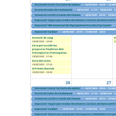
«
Decorem! Conte 'La truita de nabius'
Del
01/07/2024 - 20:30
al
31/08/2
«
Escola de Salut de Cerdanyola
Del
08/01/2025 - 17:30
al
04/06/2025 - 1
«
Converses LGTBI a través del cinema
Del
10/03/2025 - 18:30
al
30/06/2
«
Exposició 'Segur que tomba: Moviments i accions de lluita antifr
«
Exposició '60è aniversari de l'Agrupament Escolta Pau Casals'
Del
«
Exposició 'Zodíac'
Del
16/05/2025 - 19:30
al
17/06/2025 - 19:30
Donació de sang
H
19/05/2025 - 10:00
2
Vota per escollir les
propostes finalistes dels
Pressupostos Participatius
19/05/2025 - 17:00
Hora del conte
19/05/2025 - 17:30
III Premis Marcela
19/05/2025 - 19:00
26
27
«
Decorem! Conte 'La truita de nabius'
Del
01/07/2024 - 20:30
al
31/08/2
«
Escola de Salut de Cerdanyola
Del
08/01/2025 - 17:30
al
04/06/2025 - 1
«
Converses LGTBI a través del cinema
Del
10/03/2025 - 18:30
al
30/06/2
«
Exposició 'Segur que tomba: Moviments i accions de lluita antifr
«
Exposició 'Zodíac'
Del
16/05/2025 - 19:30
al
17/06/2025 - 19:30
«
Exposició 'Lliçons per al present: Rotspanier, treballadors forçat