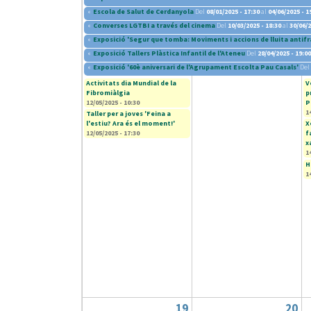
«
Escola de Salut de Cerdanyola
Del
08/01/2025 - 17:30
al
04/06/2025 - 1
«
Converses LGTBI a través del cinema
Del
10/03/2025 - 18:30
al
30/06/2
«
Exposició 'Segur que tomba: Moviments i accions de lluita antifr
«
Exposició Tallers Plàstica Infantil de l'Ateneu
Del
28/04/2025 - 19:00
«
Exposició '60è aniversari de l'Agrupament Escolta Pau Casals'
Del
Activitats dia Mundial de la
V
Fibromiàlgia
p
12/05/2025 - 10:30
P
1
Taller per a joves 'Feina a
l'estiu? Ara és el moment!'
X
12/05/2025 - 17:30
f
x
1
H
1
19
20