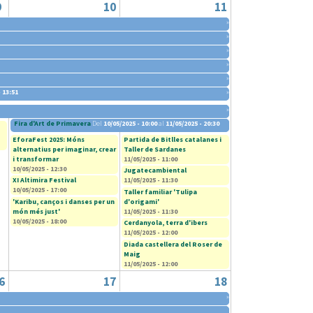
9
10
11
»
»
»
»
»
- 13:51
»
»
Fira d'Art de Primavera
Del
10/05/2025 - 10:00
al
11/05/2025 - 20:30
EforaFest 2025: Móns
Partida de Bitlles catalanes i
alternatius per imaginar, crear
Taller de Sardanes
i transformar
11/05/2025 - 11:00
10/05/2025 - 12:30
Jugatecambiental
XI Altimira Festival
11/05/2025 - 11:30
10/05/2025 - 17:00
Taller familiar 'Tulipa
'Karibu, canços i danses per un
d'origami'
món més just'
11/05/2025 - 11:30
10/05/2025 - 18:00
Cerdanyola, terra d'ibers
11/05/2025 - 12:00
Diada castellera del Roser de
Maig
11/05/2025 - 12:00
6
17
18
»