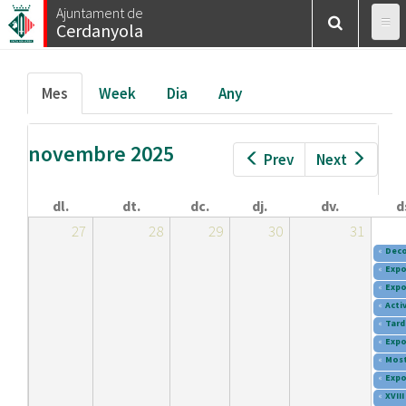
Esteu
Vés
Ajuntament de
Inici
/
Calendar
/
Mes
Cerdanyola
al
aquí
contingut
Pestanyes
Mes
(pestanya
Week
Dia
Any
primàries
activa)
novembre 2025
Prev
Next
dl.
dt.
dc.
dj.
dv.
d
27
28
29
30
31
«
Deco
«
Expo
«
Expo
«
Activ
«
Tard
«
Expo
«
Most
«
Expo
«
XVII