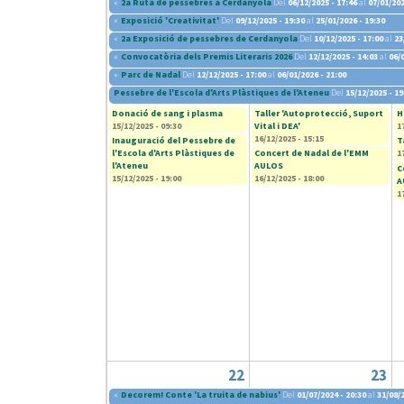
«
2a Ruta de pessebres a Cerdanyola
Del
06/12/2025 - 17:46
al
07/01/202
«
Exposició 'Creativitat'
Del
09/12/2025 - 19:30
al
25/01/2026 - 19:30
«
2a Exposició de pessebres de Cerdanyola
Del
10/12/2025 - 17:00
al
23
«
Convocatòria dels Premis Literaris 2026
Del
12/12/2025 - 14:03
al
06/
«
Parc de Nadal
Del
12/12/2025 - 17:00
al
06/01/2026 - 21:00
Pessebre de l'Escola d'Arts Plàstiques de l'Ateneu
Del
15/12/2025 - 19
Donació de sang i plasma
Taller 'Autoprotecció, Suport
H
15/12/2025 - 09:30
Vital i DEA'
1
16/12/2025 - 15:15
Inauguració del Pessebre de
T
l'Escola d'Arts Plàstiques de
Concert de Nadal de l'EMM
1
l'Ateneu
AULOS
C
15/12/2025 - 19:00
16/12/2025 - 18:00
A
1
22
23
«
Decorem! Conte 'La truita de nabius'
Del
01/07/2024 - 20:30
al
31/08/2