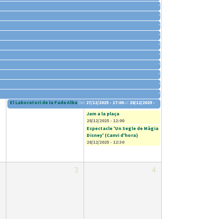
»
»
»
»
»
»
»
»
»
»
El Laboratori de la Fada Alba
Del
27/12/2025 - 17:00
al
28/12/2025 - 20:00
Jam a la plaça
28/12/2025 - 12:00
Espectacle 'Un Segle de Màgia
Disney' (Canvi d'hora)
28/12/2025 - 12:30
2
3
4