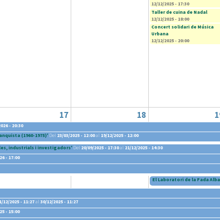
12/12/2025 - 17:30
Taller de cuina de Nadal
12/12/2025 - 18:00
Concert solidari de Música
Urbana
12/12/2025 - 20:00
17
18
1
026 - 20:30
anquista (1960-1975)'
Del
23/03/2025 - 12:00
al
19/12/2025 - 12:00
es, industrials i investigadors'
Del
20/09/2025 - 17:30
al
21/12/2025 - 14:30
26 - 17:00
2/11/2025 - 18:30
al
15/12/2025 - 18:30
El Laboratori de la Fada Alba
1/12/2025 - 11:27
al
30/12/2025 - 11:27
25 - 15:00