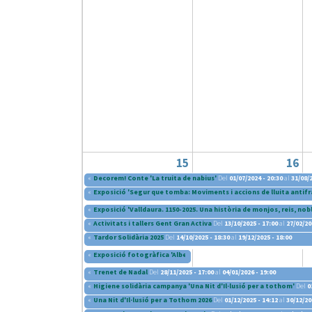
15
16
«
Decorem! Conte 'La truita de nabius'
Del
01/07/2024 - 20:30
al
31/08/2
«
Exposició 'Segur que tomba: Moviments i accions de lluita antifr
«
Exposició 'Valldaura. 1150-2025. Una història de monjos, reis, nobl
«
Activitats i tallers Gent Gran Activa
Del
13/10/2025 - 17:00
al
27/02/20
«
Tardor Solidària 2025
Del
14/10/2025 - 18:30
al
19/12/2025 - 18:00
«
Exposició fotogràfica 'Albert Pueyo, 50 tecles i un objectiu'
Del
2
«
Trenet de Nadal
Del
28/11/2025 - 17:00
al
04/01/2026 - 19:00
«
Higiene solidària campanya 'Una Nit d'Il·lusió per a tothom'
Del
0
«
Una Nit d'Il·lusió per a Tothom 2026
Del
01/12/2025 - 14:12
al
30/12/20