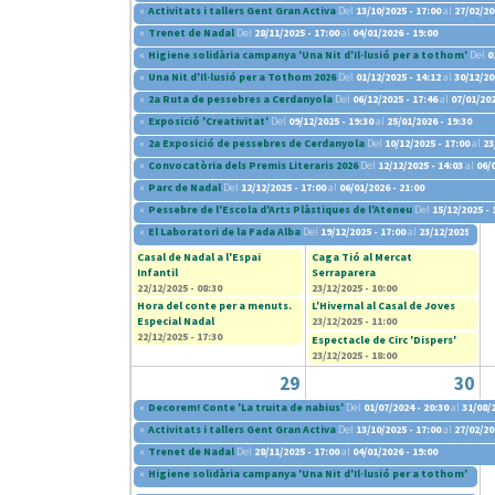
«
Activitats i tallers Gent Gran Activa
Del
13/10/2025 - 17:00
al
27/02/20
«
Trenet de Nadal
Del
28/11/2025 - 17:00
al
04/01/2026 - 19:00
«
Higiene solidària campanya 'Una Nit d'Il·lusió per a tothom'
Del
0
«
Una Nit d'Il·lusió per a Tothom 2026
Del
01/12/2025 - 14:12
al
30/12/20
«
2a Ruta de pessebres a Cerdanyola
Del
06/12/2025 - 17:46
al
07/01/202
«
Exposició 'Creativitat'
Del
09/12/2025 - 19:30
al
25/01/2026 - 19:30
«
2a Exposició de pessebres de Cerdanyola
Del
10/12/2025 - 17:00
al
23
«
Convocatòria dels Premis Literaris 2026
Del
12/12/2025 - 14:03
al
06/
«
Parc de Nadal
Del
12/12/2025 - 17:00
al
06/01/2026 - 21:00
«
Pessebre de l'Escola d'Arts Plàstiques de l'Ateneu
Del
15/12/2025 - 
«
El Laboratori de la Fada Alba
Del
19/12/2025 - 17:00
al
23/12/2025 - 20:
Casal de Nadal a l'Espai
Caga Tió al Mercat
Infantil
Serraparera
22/12/2025 - 08:30
23/12/2025 - 10:00
Hora del conte per a menuts.
L'Hivernal al Casal de Joves
Especial Nadal
23/12/2025 - 11:00
22/12/2025 - 17:30
Espectacle de Circ 'Dispers'
23/12/2025 - 18:00
29
30
«
Decorem! Conte 'La truita de nabius'
Del
01/07/2024 - 20:30
al
31/08/2
«
Activitats i tallers Gent Gran Activa
Del
13/10/2025 - 17:00
al
27/02/20
«
Trenet de Nadal
Del
28/11/2025 - 17:00
al
04/01/2026 - 19:00
«
Higiene solidària campanya 'Una Nit d'Il·lusió per a tothom'
Del
0