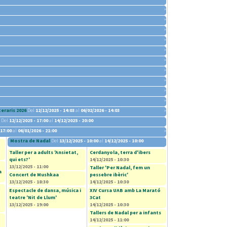
»
»
»
»
»
»
»
»
»
»
eraris 2026
Del
12/12/2025 - 14:03
al
06/02/2026 - 14:03
»
Del
12/12/2025 - 17:00
al
14/12/2025 - 20:00
 17:00
al
06/01/2026 - 21:00
»
Mostra de Nadal
Del
13/12/2025 - 10:00
al
14/12/2025 - 10:00
Taller per a adults 'Ansietat,
Cerdanyola, terra d'ibers
qui ets?'
14/12/2025 - 10:30
13/12/2025 - 11:00
Taller '​Per Nadal, fem un
a
Concert de Mushkaa
pessebre ibèric'
13/12/2025 - 18:30
14/12/2025 - 10:30
Espectacle de dansa, música i
XIV Cursa UAB amb La Marató
teatre 'Nit de Llum'
3Cat
13/12/2025 - 19:00
14/12/2025 - 10:30
Tallers de Nadal per a infants
14/12/2025 - 11:00