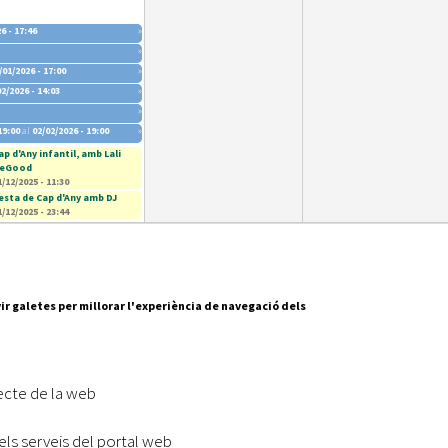
25 - 15:00
6 - 17:46
»
»
/01/2026 - 17:00
»
02/2026 - 14:03
»
»
19:00
al
02/02/2026 - 19:00
»
ap d'Any infantil, amb Lali
eGood
1/12/2025 - 11:30
esta de Cap d'Any amb DJ
1/12/2025 - 23:44
ir galetes per millorar l'experiència de navegació dels
Segueix-nos a:
cesc Layret, s/n
erdanyola del Vallès,
ecte de la web
 80 88 88
els serveis del portal web
Subscriu-te al nostre butll