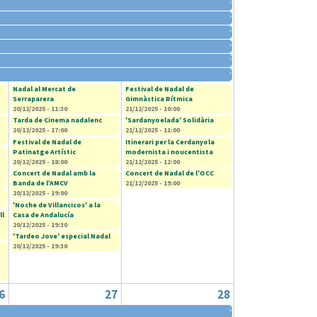
»
»
»
»
»
»
Nadal al Mercat de
Festival de Nadal de
Serraparera
Gimnàstica Rítmica
20/12/2025 - 11:30
21/12/2025 - 10:00
Tarda de Cinema nadalenc
'Sardanyoelada' Solidària
20/12/2025 - 17:00
21/12/2025 - 11:00
Festival de Nadal de
Itinerari per la Cerdanyola
Patinatge Artístic
modernista i noucentista
20/12/2025 - 18:00
21/12/2025 - 12:00
Concert de Nadal amb la
Concert de Nadal de l'OCC
Banda de l’AMCV
21/12/2025 - 19:00
20/12/2025 - 19:00
'Noche de Villancicos' a la
ll
Casa de Andalucía
20/12/2025 - 19:30
'Tardeo Jove' especial Nadal
20/12/2025 - 19:30
6
27
28
»