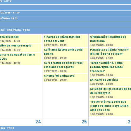
6 - 17:46
/01/2026 - 17:00
02/2026 - 14:03
:00
al
02/02/2026 - 19:00
ora del conte
XI Cursa Solidària Institut
Oficina mòbil d'Aigües de
7/12/2025 - 17:30
Forat del Vent
Barcelona
18/12/2025 - 10:15
19/12/2025 - 09:00
aller de musicoteràpia
7/12/2025 - 17:30
Cafè amb lletres amb David
Paradeta solidària 'Una Nit
Bueno
d'Il·lusió per a Tothom'
oncert de Nadal de l'EMM
18/12/2025 - 19:00
19/12/2025 - 17:30
ULOS
7/12/2025 - 18:00
Curs gratuït de danses folk
Tardor Solidària. Taula
catalanes per a joves
rodona 'Igualtat sense
18/12/2025 - 20:00
fronteres'
19/12/2025 - 18:00
Cinema 'Mi amiga Eva'
18/12/2025 - 20:30
XXI Camí de Justícia
19/12/2025 - 18:30
Actuació de les escoles de ba
de Cerdanyola
19/12/2025 - 18:30
Teatre 'Más vale solo que
ciento volando Revolution'
amb Edu Soto
19/12/2025 - 20:30
24
25
2
026 - 20:30