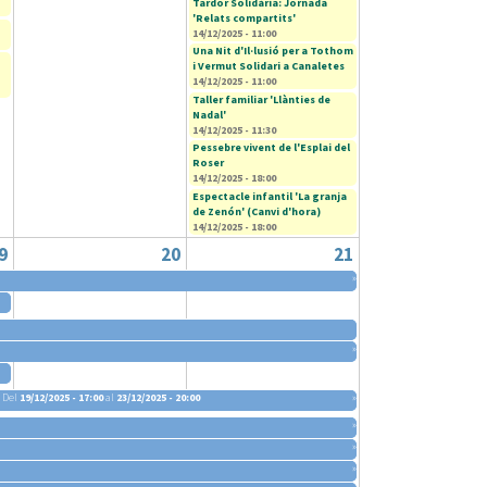
Tardor Solidària: Jornada
'Relats compartits'
14/12/2025 - 11:00
Una Nit d'Il·lusió per a Tothom
i Vermut Solidari a Canaletes
14/12/2025 - 11:00
Taller familiar 'Llànties de
Nadal'
14/12/2025 - 11:30
Pessebre vivent de l'Esplai del
Roser
14/12/2025 - 18:00
Espectacle infantil 'La granja
de Zenón' (Canvi d'hora)
14/12/2025 - 18:00
9
20
21
»
»
Del
19/12/2025 - 17:00
al
23/12/2025 - 20:00
»
»
»
»