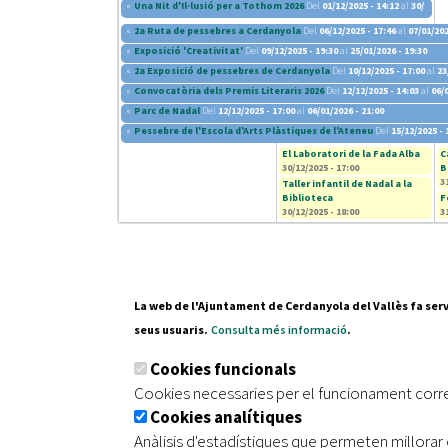
«
Una Nit d'Il·lusió per a Tothom 2026
Del
01/12/2025 - 14:12
al
30/12/20
«
2a Ruta de pessebres a Cerdanyola
Del
06/12/2025 - 17:46
al
07/01/202
«
Exposició 'Creativitat'
Del
09/12/2025 - 19:30
al
25/01/2026 - 19:30
«
2a Exposició de pessebres de Cerdanyola
Del
10/12/2025 - 17:00
al
23
«
Convocatòria dels Premis Literaris 2026
Del
12/12/2025 - 14:03
al
06/
«
Parc de Nadal
Del
12/12/2025 - 17:00
al
06/01/2026 - 21:00
«
Pessebre de l'Escola d'Arts Plàstiques de l'Ateneu
Del
15/12/2025 - 
El Laboratori de la Fada Alba
C
30/12/2025 - 17:00
B
3
Taller infantil de Nadal a la
Biblioteca
F
30/12/2025 - 18:00
3
La web de l'Ajuntament de Cerdanyola del Vallès fa serv
seus usuaris.
Consulta més informació
.
Pl. Fran
Cookies funcionals
08290 C
Cookies necessaries per el funcionament corr
Tel. 935
Cookies analítiques
Anàlisis d'estadístiques que permeten millorar 