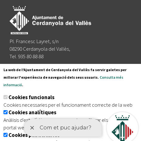
Pl. Francesc Layret, s/n
08290 Cerdanyola del Vallès,
Tel. 935 80 88 88
Segueix-nos a:
La web de l'Ajuntament de Cerdanyola del Vallès fa servir galetes per
millorar l'experiència de navegació dels seus usuaris.
Consulta més
informació
.
Subscriu-te al nostre butlletí
Cookies funcionals
Cookies necessaries per el funcionament correcte de la web
Cookies analítiques
|
|
|
Inici
Avís legal
Protecció de dades
Mapa del lloc
Anàlisis d'estadístiques que permeten millorar els serveis del
|
Accessibilitat
portal web
Cookies publicitàries