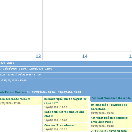
13
14
1
026 - 20:30
el
19/02/2026 - 11:00
al
18/06/2026 - 11:00
2026 - 17:00
al
26/06/2026 - 17:00
al
15/05/2026 - 19:00
ala Estudi Nocturn
Del
13/05/2026 - 08:30
al
23/06/2026 - 23:05
Festival Flamenco Roser de 
ora del conte menuts
Xerrada 'Què puc fotografiar
3/05/2026 - 17:30
i què no?'
Oficina mòbil d'Aigües de
14/05/2026 - 18:30
Barcelona
Cafè amb lletres amb Jaume
15/05/2026 - 09:00
Clotet
Activitat poètica i musical
14/05/2026 - 19:00
amb Lídia Pujol
Cinema 'Tres adioses'
15/05/2026 - 19:30
14/05/2026 - 20:30
VII Edició BUCSTOCK 2026