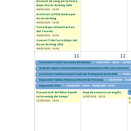
Donació de sang per la Festa
Major Roser de Maig 2026
04/05/2026 - 10:00
Activitats al PEM Guiera pel
Roser de Maig
04/05/2026 - 10:00
Festa Major Infantil al Parc
del Turonet
04/05/2026 - 10:30
Concert fi de Festa Major del
Roser de Maig 2026
04/05/2026 - 19:00
11
12
«
Decorem! Conte 'La truita de nabius'
Del
01/07/2024 - 20:30
al
31/08/2
«
Grup de suport a la lactància i la maternitat a l'AV. Les Fontetes
D
«
Activitats i tallers Activa't més 60. Primavera-estiu 2026
Del
23/03/
«
Exposició Tallers Plàstica Infantil de l'Ateneu
Del
28/04/2026 - 19:00
«
Exposició 'Olis'
Del
29/04/2026 - 19:30
al
09/06/2026 - 19:30
S
Presentació del llibre 'Aquell
Grup de conversa en anglès
estiu enmig del temps'
12/05/2026 - 18:30
H
11/05/2026 - 18:30
1