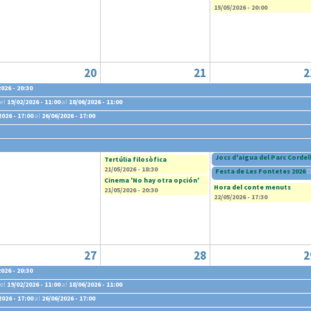
15/05/2026 - 20:00
20
21
2
026 - 20:30
el
19/02/2026 - 11:00
al
18/06/2026 - 11:00
2026 - 17:00
al
26/06/2026 - 17:00
6 - 14:30
Jocs d'aigua del Parc Cordel
Tertúlia filosòfica
21/05/2026 - 18:30
Festa de Les Fontetes 2026
D
Cinema 'No hay otra opción'
Hora del conte menuts
21/05/2026 - 20:30
22/05/2026 - 17:30
27
28
2
026 - 20:30
el
19/02/2026 - 11:00
al
18/06/2026 - 11:00
2026 - 17:00
al
26/06/2026 - 17:00