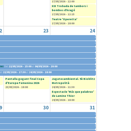
17/05/2026 - 12:00
XIX Trobada de tambors i
bombos d'Aragó
17/05/2026 - 12:15
Teatre 'Operetta'
17/05/2026 - 18:00
2
23
24
»
»
»
»
»
les
Del
22/05/2026 - 15:00
al
06/09/2026 - 20:00
»
el
22/05/2026 - 17:30
al
24/05/2026 - 18:00
Pantalla gegant final Copa
Jugatecambiental. 9è Bioblitz
d'Europa Femenina 2026
Metropolità
23/05/2026 - 18:00
24/05/2026 - 11:30
Espectacle 'Más que palabras'
de Lamine Thior
24/05/2026 - 18:00
9
30
31
»
»
»