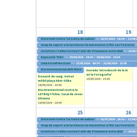
18
19
«
Decorem! Conte 'La truita de nabius'
Del
01/07/2024 - 20:30
al
31/08/2
«
Grup de suport a la lactància i la maternitat a l'AV. Les Fontetes
D
«
Activitats i tallers Activa't més 60. Primavera-estiu 2026
Del
23/03/
«
Exposició 'Olis'
Del
29/04/2026 - 19:30
al
09/06/2026 - 19:30
«
Sala Estudi Nocturn
Del
13/05/2026 - 08:30
al
23/06/2026 - 23:05
«
Dia Internacional dels Museus 2026
Del
16/05/2026 - 11:00
al
18/05/202
Xerrada 'Introducció de la IA
en la Fotografia'
Donació de sang. Unitat
19/05/2026 - 19:00
mòbil plaça Abat Oliba
18/05/2026 - 10:00
Dia Internacional contra la
LGTBIQ+fòbia. Casal de Joves
Altimira
18/05/2026 - 18:00
25
26
«
Decorem! Conte 'La truita de nabius'
Del
01/07/2024 - 20:30
al
31/08/2
«
Grup de suport a la lactància i la maternitat a l'AV. Les Fontetes
D
«
Activitats i tallers Activa't més 60. Primavera-estiu 2026
Del
23/03/