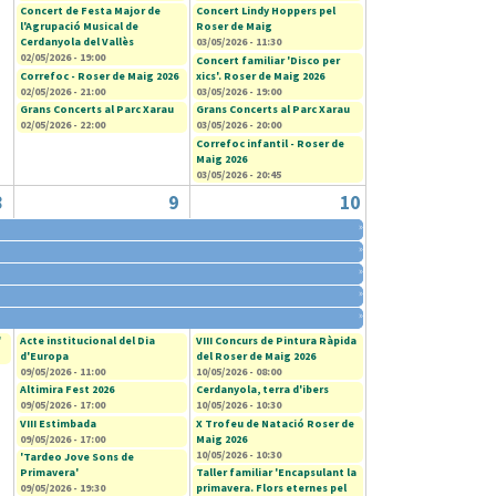
Concert de Festa Major de
Concert Lindy Hoppers pel
l'Agrupació Musical de
Roser de Maig
Cerdanyola del Vallès
03/05/2026 - 11:30
02/05/2026 - 19:00
Concert familiar 'Disco per
Correfoc - Roser de Maig 2026
xics'. Roser de Maig 2026
02/05/2026 - 21:00
03/05/2026 - 19:00
Grans Concerts al Parc Xarau
Grans Concerts al Parc Xarau
02/05/2026 - 22:00
03/05/2026 - 20:00
Correfoc infantil - Roser de
Maig 2026
03/05/2026 - 20:45
8
9
10
»
»
»
»
»
'
Acte institucional del Dia
VIII Concurs de Pintura Ràpida
d'Europa
del Roser de Maig 2026
09/05/2026 - 11:00
10/05/2026 - 08:00
Altimira Fest 2026
Cerdanyola, terra d'ibers
09/05/2026 - 17:00
10/05/2026 - 10:30
VIII Estimbada
X Trofeu de Natació Roser de
09/05/2026 - 17:00
Maig 2026
10/05/2026 - 10:30
'Tardeo Jove Sons de
Primavera'
Taller familiar 'Encapsulant la
09/05/2026 - 19:30
primavera. Flors eternes pel