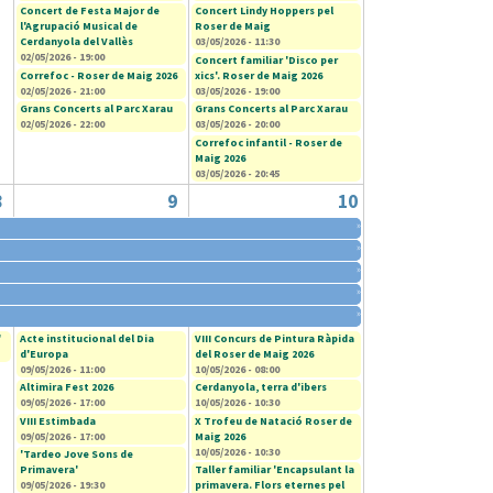
Concert de Festa Major de
Concert Lindy Hoppers pel
l'Agrupació Musical de
Roser de Maig
Cerdanyola del Vallès
03/05/2026 - 11:30
02/05/2026 - 19:00
Concert familiar 'Disco per
Correfoc - Roser de Maig 2026
xics'. Roser de Maig 2026
02/05/2026 - 21:00
03/05/2026 - 19:00
Grans Concerts al Parc Xarau
Grans Concerts al Parc Xarau
02/05/2026 - 22:00
03/05/2026 - 20:00
Correfoc infantil - Roser de
Maig 2026
03/05/2026 - 20:45
8
9
10
»
»
»
»
»
'
Acte institucional del Dia
VIII Concurs de Pintura Ràpida
d'Europa
del Roser de Maig 2026
09/05/2026 - 11:00
10/05/2026 - 08:00
Altimira Fest 2026
Cerdanyola, terra d'ibers
09/05/2026 - 17:00
10/05/2026 - 10:30
VIII Estimbada
X Trofeu de Natació Roser de
09/05/2026 - 17:00
Maig 2026
10/05/2026 - 10:30
'Tardeo Jove Sons de
Primavera'
Taller familiar 'Encapsulant la
09/05/2026 - 19:30
primavera. Flors eternes pel