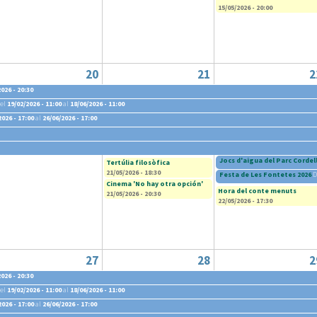
15/05/2026 - 20:00
20
21
2
026 - 20:30
el
19/02/2026 - 11:00
al
18/06/2026 - 11:00
2026 - 17:00
al
26/06/2026 - 17:00
6 - 14:30
Jocs d'aigua del Parc Cordel
Tertúlia filosòfica
21/05/2026 - 18:30
Festa de Les Fontetes 2026
D
Cinema 'No hay otra opción'
Hora del conte menuts
21/05/2026 - 20:30
22/05/2026 - 17:30
27
28
2
026 - 20:30
el
19/02/2026 - 11:00
al
18/06/2026 - 11:00
2026 - 17:00
al
26/06/2026 - 17:00