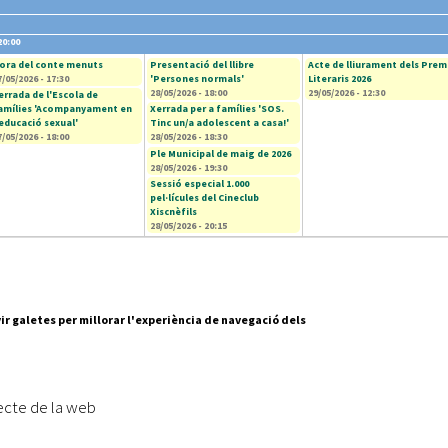
20:00
ora del conte menuts
Presentació del llibre
Acte de lliurament dels Prem
7/05/2026 - 17:30
'Persones normals'
Literaris 2026
28/05/2026 - 18:00
29/05/2026 - 12:30
errada de l'Escola de
amílies 'Acompanyament en
Xerrada per a famílies 'SOS.
'educació sexual'
Tinc un/a adolescent a casa!'
7/05/2026 - 18:00
28/05/2026 - 18:30
Ple Municipal de maig de 2026
28/05/2026 - 19:30
Sessió especial 1.000
pel·lícules del Cineclub
Xiscnèfils
28/05/2026 - 20:15
ir galetes per millorar l'experiència de navegació dels
Segueix-nos a:
cesc Layret, s/n
erdanyola del Vallès,
ecte de la web
 80 88 88