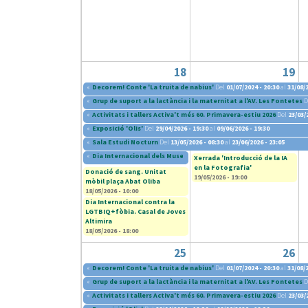
18
19
«
Decorem! Conte 'La truita de nabius'
Del
01/07/2024 - 20:30
al
31/08/2
«
Grup de suport a la lactància i la maternitat a l'AV. Les Fontetes
D
«
Activitats i tallers Activa't més 60. Primavera-estiu 2026
Del
23/03/
«
Exposició 'Olis'
Del
29/04/2026 - 19:30
al
09/06/2026 - 19:30
«
Sala Estudi Nocturn
Del
13/05/2026 - 08:30
al
23/06/2026 - 23:05
«
Dia Internacional dels Museus 2026
Del
16/05/2026 - 11:00
al
18/05/202
Xerrada 'Introducció de la IA
en la Fotografia'
Donació de sang. Unitat
19/05/2026 - 19:00
mòbil plaça Abat Oliba
18/05/2026 - 10:00
Dia Internacional contra la
LGTBIQ+fòbia. Casal de Joves
Altimira
18/05/2026 - 18:00
25
26
«
Decorem! Conte 'La truita de nabius'
Del
01/07/2024 - 20:30
al
31/08/2
«
Grup de suport a la lactància i la maternitat a l'AV. Les Fontetes
D
«
Activitats i tallers Activa't més 60. Primavera-estiu 2026
Del
23/03/