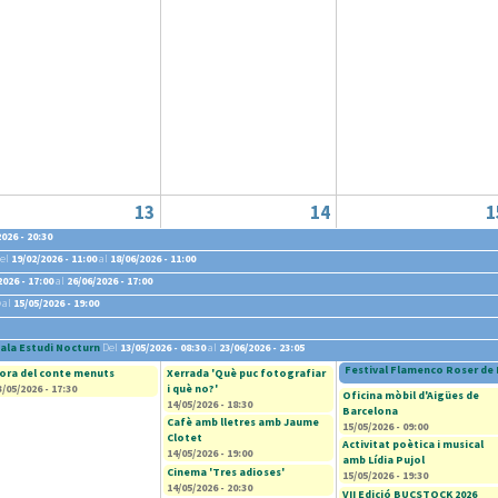
13
14
1
026 - 20:30
el
19/02/2026 - 11:00
al
18/06/2026 - 11:00
2026 - 17:00
al
26/06/2026 - 17:00
al
15/05/2026 - 19:00
ala Estudi Nocturn
Del
13/05/2026 - 08:30
al
23/06/2026 - 23:05
Festival Flamenco Roser de 
ora del conte menuts
Xerrada 'Què puc fotografiar
3/05/2026 - 17:30
i què no?'
Oficina mòbil d'Aigües de
14/05/2026 - 18:30
Barcelona
Cafè amb lletres amb Jaume
15/05/2026 - 09:00
Clotet
Activitat poètica i musical
14/05/2026 - 19:00
amb Lídia Pujol
Cinema 'Tres adioses'
15/05/2026 - 19:30
14/05/2026 - 20:30
VII Edició BUCSTOCK 2026