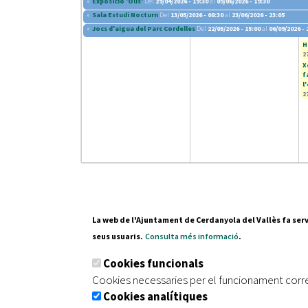
«
Exposició 'Olis'
Del
29/04/2026 - 19:30
al
09/06/2026 - 19:30
«
Sala Estudi Nocturn
Del
13/05/2026 - 08:30
al
23/06/2026 - 23:05
«
Jocs d'aigua del Parc Cordelles
Del
22/05/2026 - 15:00
al
06/09/2026 - 
H
2
X
f
l
2
La web de l'Ajuntament de Cerdanyola del Vallès fa serv
seus usuaris.
Consulta més informació
.
Pl. Fran
Cookies funcionals
08290 C
Cookies necessaries per el funcionament corr
Tel. 935
Cookies analítiques