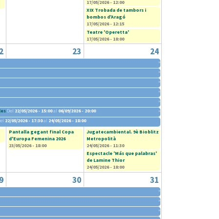
17/05/2026 - 12:00
XIX Trobada de tambors i
bombos d'Aragó
17/05/2026 - 12:15
Teatre 'Operetta'
17/05/2026 - 18:00
2
23
24
»
»
»
»
»
les
Del
22/05/2026 - 15:00
al
06/09/2026 - 20:00
»
el
22/05/2026 - 17:30
al
24/05/2026 - 18:00
Pantalla gegant final Copa
Jugatecambiental. 9è Bioblitz
d'Europa Femenina 2026
Metropolità
23/05/2026 - 18:00
24/05/2026 - 11:30
Espectacle 'Más que palabras'
de Lamine Thior
24/05/2026 - 18:00
9
30
31
»
»
»