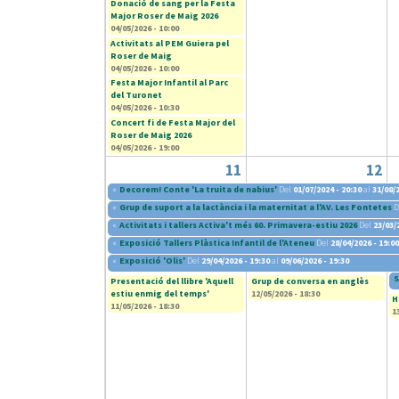
Donació de sang per la Festa
Major Roser de Maig 2026
04/05/2026 - 10:00
Activitats al PEM Guiera pel
Roser de Maig
04/05/2026 - 10:00
Festa Major Infantil al Parc
del Turonet
04/05/2026 - 10:30
Concert fi de Festa Major del
Roser de Maig 2026
04/05/2026 - 19:00
11
12
«
Decorem! Conte 'La truita de nabius'
Del
01/07/2024 - 20:30
al
31/08/2
«
Grup de suport a la lactància i la maternitat a l'AV. Les Fontetes
D
«
Activitats i tallers Activa't més 60. Primavera-estiu 2026
Del
23/03/
«
Exposició Tallers Plàstica Infantil de l'Ateneu
Del
28/04/2026 - 19:00
«
Exposició 'Olis'
Del
29/04/2026 - 19:30
al
09/06/2026 - 19:30
S
Presentació del llibre 'Aquell
Grup de conversa en anglès
estiu enmig del temps'
12/05/2026 - 18:30
H
11/05/2026 - 18:30
1