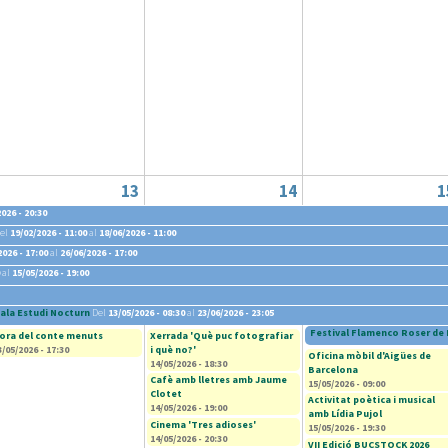
13
14
1
026 - 20:30
el
19/02/2026 - 11:00
al
18/06/2026 - 11:00
2026 - 17:00
al
26/06/2026 - 17:00
al
15/05/2026 - 19:00
ala Estudi Nocturn
Del
13/05/2026 - 08:30
al
23/06/2026 - 23:05
Festival Flamenco Roser de 
ora del conte menuts
Xerrada 'Què puc fotografiar
3/05/2026 - 17:30
i què no?'
Oficina mòbil d'Aigües de
14/05/2026 - 18:30
Barcelona
Cafè amb lletres amb Jaume
15/05/2026 - 09:00
Clotet
Activitat poètica i musical
14/05/2026 - 19:00
amb Lídia Pujol
Cinema 'Tres adioses'
15/05/2026 - 19:30
14/05/2026 - 20:30
VII Edició BUCSTOCK 2026