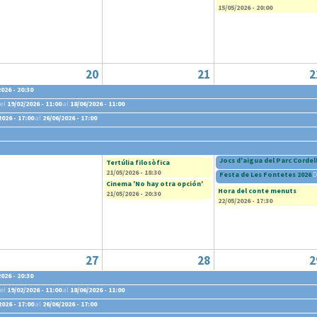
15/05/2026 - 20:00
20
21
2
026 - 20:30
el
19/02/2026 - 11:00
al
18/06/2026 - 11:00
2026 - 17:00
al
26/06/2026 - 17:00
6 - 14:30
Jocs d'aigua del Parc Cordel
Tertúlia filosòfica
21/05/2026 - 18:30
Festa de Les Fontetes 2026
D
Cinema 'No hay otra opción'
Hora del conte menuts
21/05/2026 - 20:30
22/05/2026 - 17:30
27
28
2
026 - 20:30
el
19/02/2026 - 11:00
al
18/06/2026 - 11:00
2026 - 17:00
al
26/06/2026 - 17:00