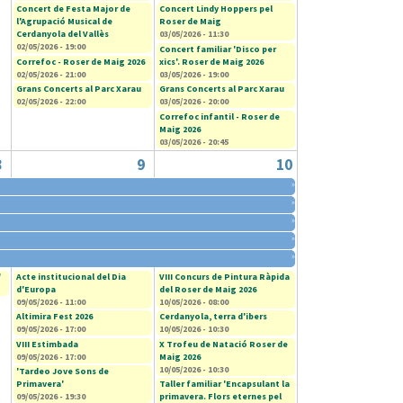
Concert de Festa Major de
Concert Lindy Hoppers pel
l'Agrupació Musical de
Roser de Maig
Cerdanyola del Vallès
03/05/2026 - 11:30
02/05/2026 - 19:00
Concert familiar 'Disco per
Correfoc - Roser de Maig 2026
xics'. Roser de Maig 2026
02/05/2026 - 21:00
03/05/2026 - 19:00
Grans Concerts al Parc Xarau
Grans Concerts al Parc Xarau
02/05/2026 - 22:00
03/05/2026 - 20:00
Correfoc infantil - Roser de
Maig 2026
03/05/2026 - 20:45
8
9
10
»
»
»
»
»
'
Acte institucional del Dia
VIII Concurs de Pintura Ràpida
d'Europa
del Roser de Maig 2026
09/05/2026 - 11:00
10/05/2026 - 08:00
Altimira Fest 2026
Cerdanyola, terra d'ibers
09/05/2026 - 17:00
10/05/2026 - 10:30
VIII Estimbada
X Trofeu de Natació Roser de
09/05/2026 - 17:00
Maig 2026
10/05/2026 - 10:30
'Tardeo Jove Sons de
Primavera'
Taller familiar 'Encapsulant la
09/05/2026 - 19:30
primavera. Flors eternes pel