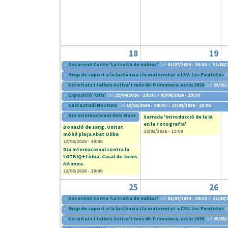
18
19
«
Decorem! Conte 'La truita de nabius'
Del
01/07/2024 - 20:30
al
31/08/2
«
Grup de suport a la lactància i la maternitat a l'AV. Les Fontetes
D
«
Activitats i tallers Activa't més 60. Primavera-estiu 2026
Del
23/03/
«
Exposició 'Olis'
Del
29/04/2026 - 19:30
al
09/06/2026 - 19:30
«
Sala Estudi Nocturn
Del
13/05/2026 - 08:30
al
23/06/2026 - 23:05
«
Dia Internacional dels Museus 2026
Del
16/05/2026 - 11:00
al
18/05/202
Xerrada 'Introducció de la IA
en la Fotografia'
Donació de sang. Unitat
19/05/2026 - 19:00
mòbil plaça Abat Oliba
18/05/2026 - 10:00
Dia Internacional contra la
LGTBIQ+fòbia. Casal de Joves
Altimira
18/05/2026 - 18:00
25
26
«
Decorem! Conte 'La truita de nabius'
Del
01/07/2024 - 20:30
al
31/08/2
«
Grup de suport a la lactància i la maternitat a l'AV. Les Fontetes
D
«
Activitats i tallers Activa't més 60. Primavera-estiu 2026
Del
23/03/