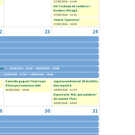
17/05/2026 - 12:00
XIX Trobada de tambors i
bombos d'Aragó
17/05/2026 - 12:15
Teatre 'Operetta'
17/05/2026 - 18:00
2
23
24
»
»
»
»
»
les
Del
22/05/2026 - 15:00
al
06/09/2026 - 20:00
»
el
22/05/2026 - 17:30
al
24/05/2026 - 18:00
Pantalla gegant final Copa
Jugatecambiental. 9è Bioblitz
d'Europa Femenina 2026
Metropolità
23/05/2026 - 18:00
24/05/2026 - 11:30
Espectacle 'Más que palabras'
de Lamine Thior
24/05/2026 - 18:00
9
30
31
»
»
»