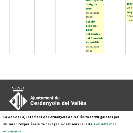
Municipal de
Hor
maig de
con
2026
ang
28/05/2026 -
30/0
19:30
12:0
Sessió
especial
1.000
pel·lícules
del Cineclub
Xiscnèfils
28/05/2026 -
20:15
La web de l'Ajuntament de Cerdanyola del Vallès fa servir galetes per
Pl. Francesc Layret, s/n
millorar l'experiència de navegació dels seus usuaris.
Consulta més
08290 Cerdanyola del Vallès,
informació
.