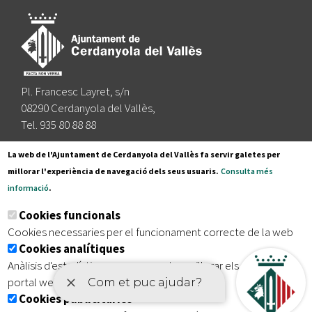
Pl. Francesc Layret, s/n
08290 Cerdanyola del Vallès,
Tel. 935 80 88 88
Segueix-nos a:
La web de l'Ajuntament de Cerdanyola del Vallès fa servir galetes per
millorar l'experiència de navegació dels seus usuaris.
Consulta més
informació
.
Subscriu-te al nostre butlletí
Cookies funcionals
Cookies necessaries per el funcionament correcte de la web
Cookies analítiques
|
|
|
Inici
Avís legal
Protecció de dades
Mapa del lloc
Anàlisis d'estadístiques que permeten millorar els serveis del
|
Accessibilitat
portal web
Cookies publicitàries